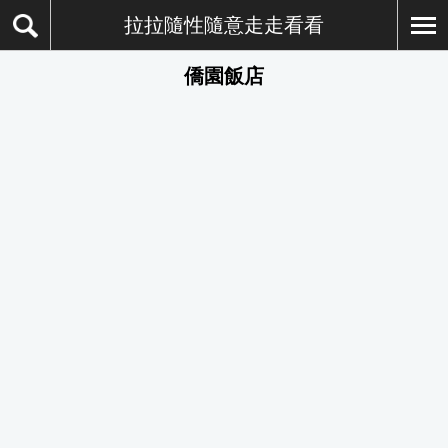
拉拉隨性隨意走走看看
僑園飯店