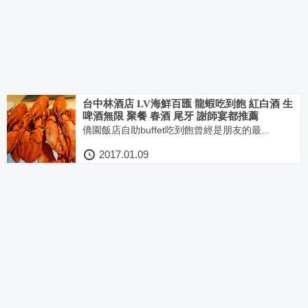
台中林酒店 LV海鮮百匯 龍蝦吃到飽 紅白酒 生
啤酒無限 聚餐 春酒 尾牙 謝師宴都推薦
僑園飯店自助buffet吃到飽曾經是朋友的最...
2017.01.09