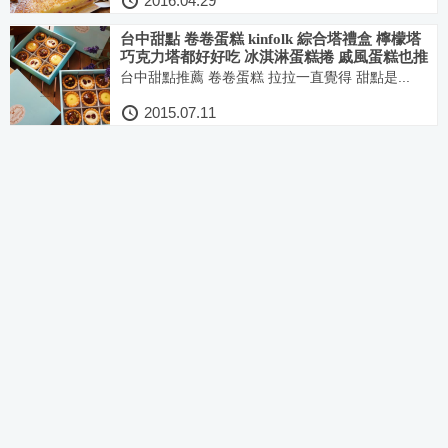
2016.04.29
台中甜點 卷卷蛋糕 kinfolk 綜合塔禮盒 檸檬塔
巧克力塔都好好吃 冰淇淋蛋糕捲 戚風蛋糕也推
薦 快來抽獎喔!
台中甜點推薦 卷卷蛋糕 拉拉一直覺得 甜點是...
2015.07.11