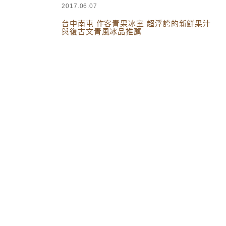
2017.06.07
台中南屯 作客青果冰室 超浮誇的新鮮果汁
與復古文青風冰品推薦
台灣美食
,
台中美食