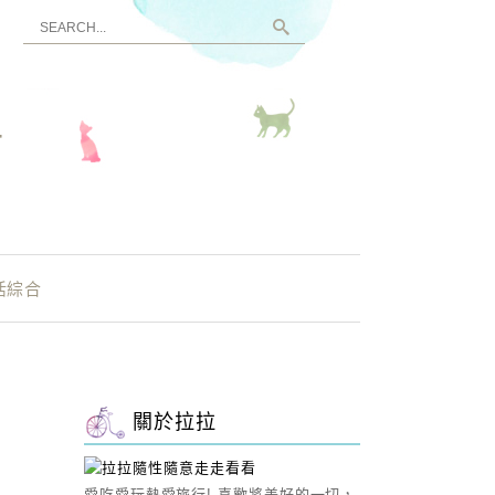
看
活綜合
關於拉拉
愛吃愛玩熱愛旅行! 喜歡將美好的一切，