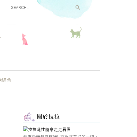
看
活綜合
關於拉拉
愛吃愛玩熱愛旅行! 喜歡將美好的一切，