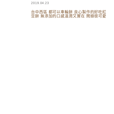
2019.04.23
台中西區 都可以車輪餅 良心製作的好吃紅
豆餅 無添加的口感溫潤又實在 闆娘很可愛
台灣美食
,
台中美食