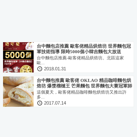
台中麵包店推薦 歐客佬精品烘焙坊 世界麵包冠
軍技術指導 限時5000個小韓吉麵包大放送
台中麵包店推薦-歐客佬精品烘焙坊。北區這家
歐...
2018.01.31
台中麵包推薦 歐客佬 OKLAO 精品咖啡麵包烘
焙坊 爆漿榴槤王 芒果麵包 世界麵包大賽冠軍師
傅
這個夏天，歐客佬精品咖啡麵包烘焙坊又推出許
多...
2017.07.14