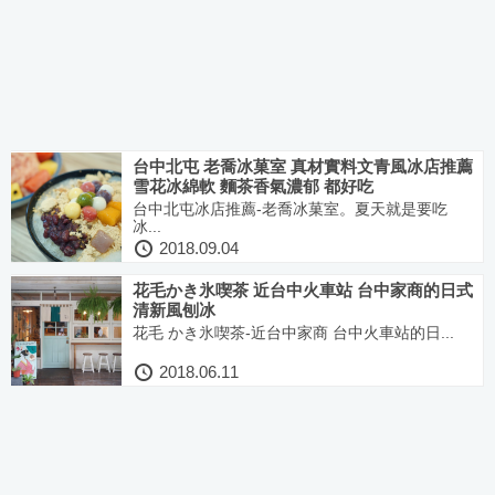
台中北屯 老喬冰菓室 真材實料文青風冰店推薦
雪花冰綿軟 麵茶香氣濃郁 都好吃
台中北屯冰店推薦-老喬冰菓室。夏天就是要吃
冰...
2018.09.04
花毛かき氷喫茶 近台中火車站 台中家商的日式
清新風刨冰
花毛 かき氷喫茶-近台中家商 台中火車站的日...
2018.06.11