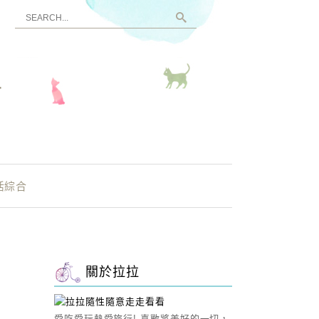
看
活綜合
關於拉拉
愛吃愛玩熱愛旅行! 喜歡將美好的一切，