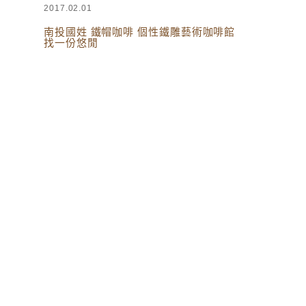
2017.02.01
南投國姓 鐵帽咖啡 個性鐵雕藝術咖啡館
找一份悠閒
台灣美食
,
南投美食