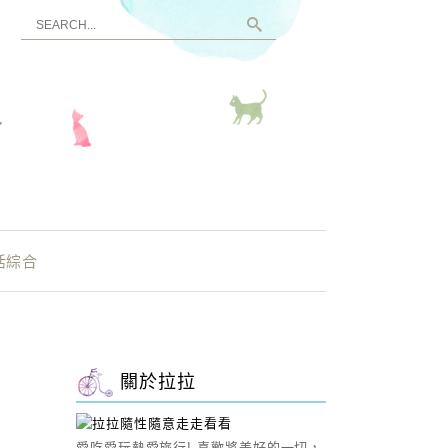
看
活綜合
關於拉拉
愛吃愛玩熱愛旅行! 喜歡將美好的一切，