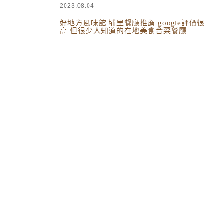
2023.08.04
好地方風味館 埔里餐廳推薦 google評價很
高 但很少人知道的在地美食合菜餐廳
台灣美食
,
南投美食