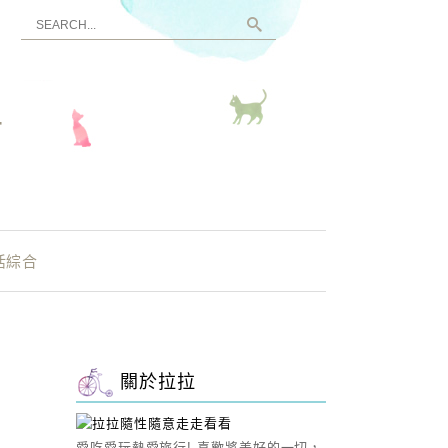
看
活綜合
關於拉拉
愛吃愛玩熱愛旅行! 喜歡將美好的一切，