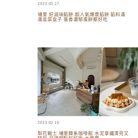
2023.03.27
埔里 好滋味餡餅 超人氣爆漿餡餅 餡料滿
滿韭菜盒子 蛋香濃郁蛋餅都好吃
台灣美食
,
南投美食
2023.02.10
梨花戰士 埔里韓系咖啡館 水泥拿鐵漂亮又