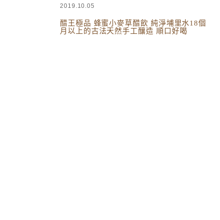
2019.10.05
醋王極品 蜂蜜小麥草醋飲 純淨埔里水18個
月以上的古法天然手工釀造 順口好喝
台灣美食
,
南投美食
,
拉拉愛網購