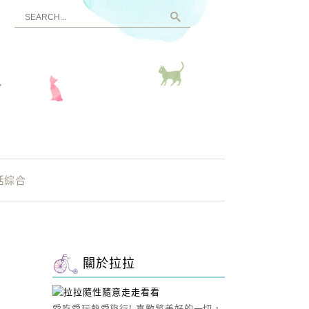
看
活綜合
關於拉拉
愛吃愛玩熱愛旅行! 喜歡將美好的一切，