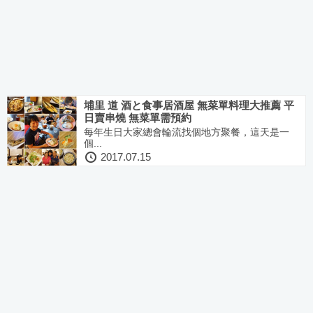
埔里 道 酒と食事居酒屋 無菜單料理大推薦 平
日賣串燒 無菜單需預約
每年生日大家總會輪流找個地方聚餐，這天是一
個...
2017.07.15