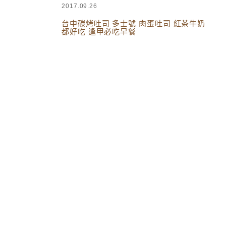
2017.09.26
台中碳烤吐司 多士號 肉蛋吐司 紅茶牛奶
都好吃 逢甲必吃早餐
台灣美食
,
台中美食