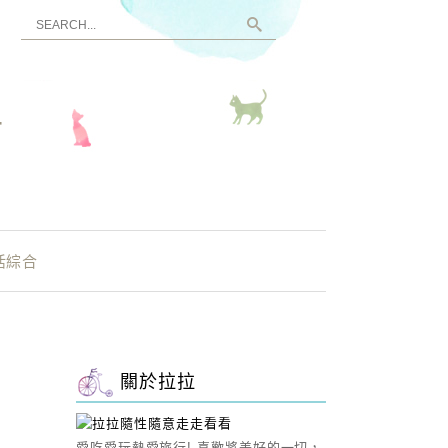
看
活綜合
關於拉拉
愛吃愛玩熱愛旅行! 喜歡將美好的一切，