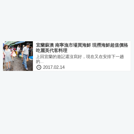
宜蘭蘇澳 南寧漁市場買海鮮 現撈海鮮超值價格
吃麗英代客料理
上回宜蘭的遊記還沒寫好，現在又在安排下一趟
的...
2017.02.14