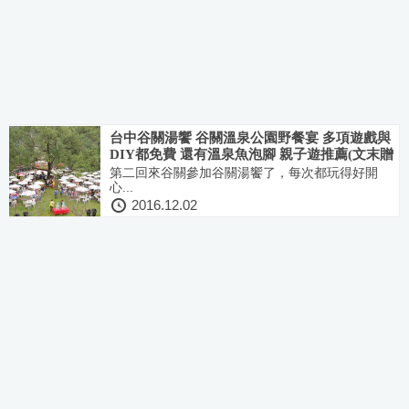
台中谷關湯饗 谷關溫泉公園野餐宴 多項遊戲與
DIY都免費 還有溫泉魚泡腳 親子遊推薦(文末贈
獎)
第二回來谷關參加谷關湯饗了，每次都玩得好開
心...
2016.12.02