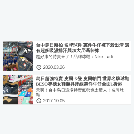
台中烏日廠拍 名牌球鞋 萬件牛仔褲下殺出清 還
有超多吸濕排汗與加大尺碼衣褲
超好康的特賣來了！品牌球鞋：Nike、adi...
2020.03.26
烏日超強特賣 皮爾卡登 皮爾帕門 世界名牌球鞋
BESO專櫃女鞋寢具床組萬件牛仔全面1折起
天啊！台中烏日這場特賣氣勢也太驚人！名牌球
鞋...
2017.10.05