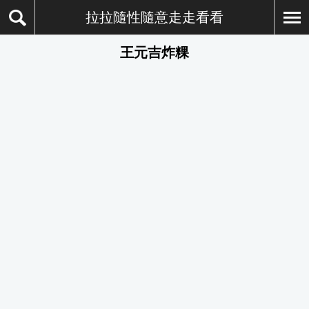
拉拉隨性隨意走走看看
王元吉炸粿