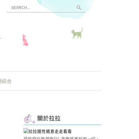
看
活綜合
關於拉拉
愛吃愛玩熱愛旅行! 喜歡將美好的一切，