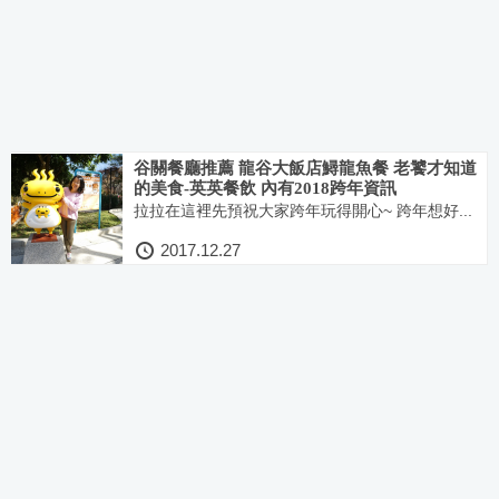
谷關餐廳推薦 龍谷大飯店鱘龍魚餐 老饕才知道
的美食-英英餐飲 內有2018跨年資訊
拉拉在這裡先預祝大家跨年玩得開心~ 跨年想好...
2017.12.27