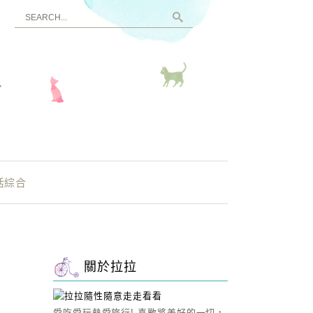
看
活綜合
關於拉拉
愛吃愛玩熱愛旅行! 喜歡將美好的一切，