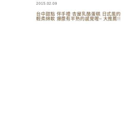
2015.02.09
台中甜點 伴手禮 杏屋乳酪蛋糕 日式風的
輕柔綿軟 爆漿有半熟的感覺喔~ 大推薦!!
台中美食
,
蛋糕 點心與小零嘴兒