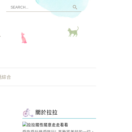
看
活綜合
關於拉拉
愛吃愛玩熱愛旅行! 喜歡將美好的一切，