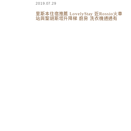
2019.07.29
里斯本住宿推薦 LovelyStay 近Rossio火車
站與聖胡斯塔升降梯 廚房 洗衣機通通有
西班牙葡萄牙
,
國外旅遊