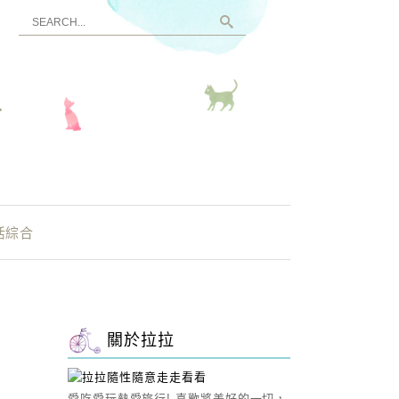
看
活綜合
關於拉拉
愛吃愛玩熱愛旅行! 喜歡將美好的一切，