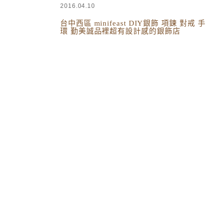
2016.04.10
台中西區 minifeast DIY銀飾 項鍊 對戒 手
環 勤美誠品裡超有設計感的銀飾店
衣飾穿搭與配件
,
中台灣
,
生活綜合