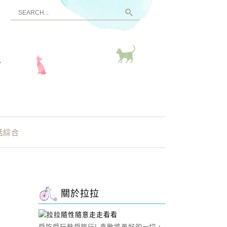
看
活綜合
關於拉拉
愛吃愛玩熱愛旅行! 喜歡將美好的一切，