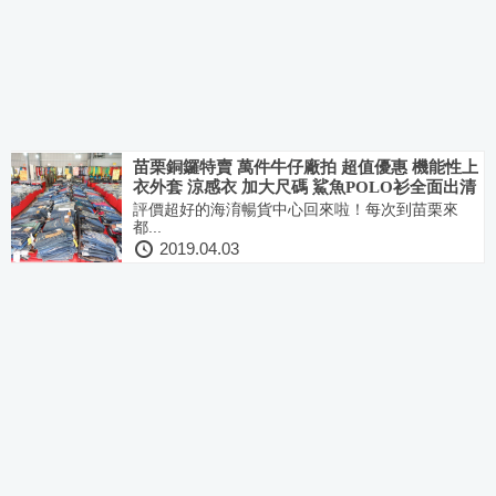
苗栗銅鑼特賣 萬件牛仔廠拍 超值優惠 機能性上
衣外套 涼感衣 加大尺碼 鯊魚POLO衫全面出清
評價超好的海淯暢貨中心回來啦！每次到苗栗來
都...
2019.04.03