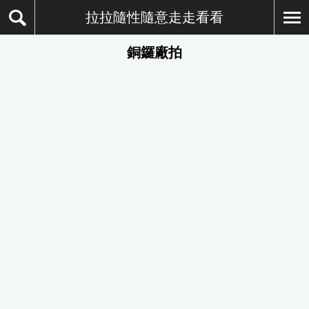
拉拉隨性隨意走走看看
銅鑼廠拍