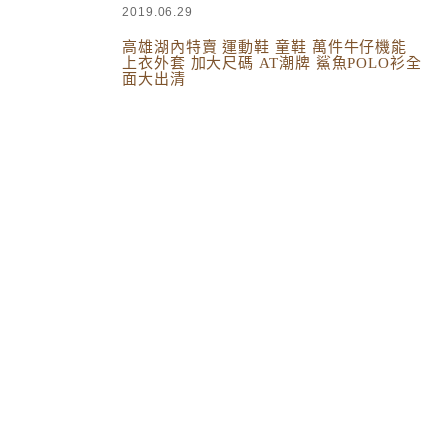
2019.06.29
高雄湖內特賣 運動鞋 童鞋 萬件牛仔機能
上衣外套 加大尺碼 AT潮牌 鯊魚POLO衫全
面大出清
生活綜合