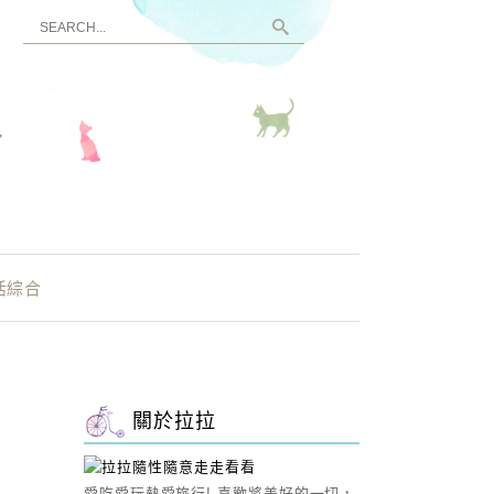
看
活綜合
關於拉拉
愛吃愛玩熱愛旅行! 喜歡將美好的一切，