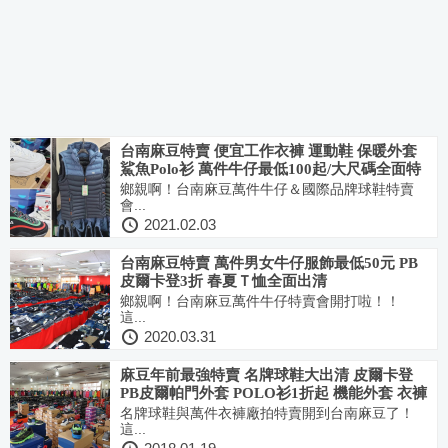
台南麻豆特賣 便宜工作衣褲 運動鞋 保暖外套
鯊魚Polo衫 萬件牛仔最低100起/大尺碼全面特
價
鄉親啊！台南麻豆萬件牛仔＆國際品牌球鞋特賣
會...
2021.02.03
台南麻豆特賣 萬件男女牛仔服飾最低50元 PB
皮爾卡登3折 春夏Ｔ恤全面出清
鄉親啊！台南麻豆萬件牛仔特賣會開打啦！！
這...
2020.03.31
麻豆年前最強特賣 名牌球鞋大出清 皮爾卡登
PB皮爾帕門外套 POLO衫1折起 機能外套 衣褲
萬件牛仔全面下殺超低折扣
名牌球鞋與萬件衣褲廠拍特賣開到台南麻豆了！
這...