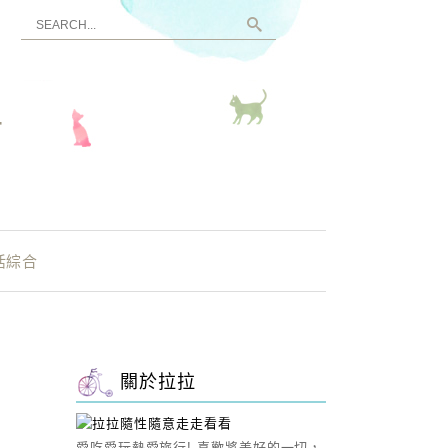
看
活綜合
關於拉拉
愛吃愛玩熱愛旅行! 喜歡將美好的一切，