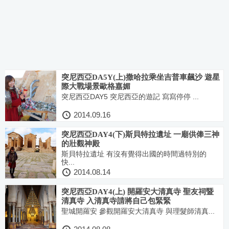
突尼西亞DA5Y(上)撒哈拉乘坐吉普車飆沙 遊星
際大戰場景歐格嘉媚
突尼西亞DAY5 突尼西亞的遊記 寫寫停停 ...
2014.09.16
突尼西亞DAY4(下)斯貝特拉遺址 一廟供俸三神
的壯觀神殿
斯貝特拉遺址 有沒有覺得出國的時間過特別的
快...
2014.08.14
突尼西亞DAY4(上) 開羅安大清真寺 聖友祠暨
清真寺 入清真寺請將自己包緊緊
聖城開羅安 參觀開羅安大清真寺 與理髮師清真...