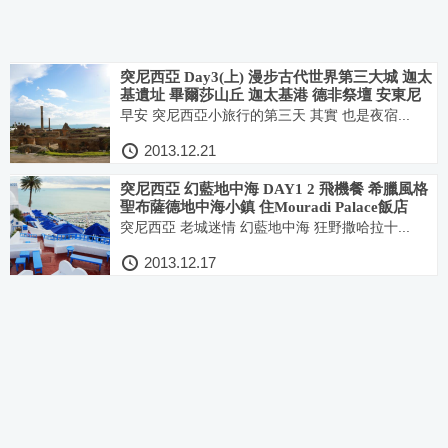
突尼西亞 Day3(上) 漫步古代世界第三大城 迦太
基遺址 畢爾莎山丘 迦太基港 德非祭壇 安東尼
羅馬浴場
早安 突尼西亞小旅行的第三天 其實 也是夜宿...
2013.12.21
突尼西亞 幻藍地中海 DAY1 2 飛機餐 希臘風格
聖布薩德地中海小鎮 住Mouradi Palace飯店
突尼西亞 老城迷情 幻藍地中海 狂野撒哈拉十...
2013.12.17