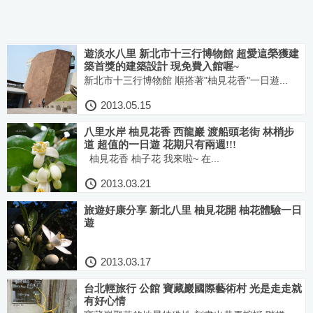
遊淡水八里 新北市十三行博物館 超愛這榮獲建
築首獎的建築設計 現免費入館喔~
新北市十三行博物館 順搭著"柚見花香"一日遊...
2013.05.15
八里水岸 柚見花香 西龍巖 渡船頭老街 林梢步
道 超值的一日遊 花期只有兩週!!!
柚見花香 柚子花 我來啦~ 在...
2013.03.21
旅遊好康分享 新北八里 柚見花開 柚花體驗一日
遊
2013.03.17
台北輕旅行 公館 寶藏巖國際藝術村 光是走走就
有好心情