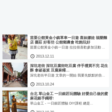
苗栗公館黃金小鎮單車一日遊 喜妹娜娃 福樂麵
店 棗莊 好客坊 公館鄉農會 吃飽玩好
苗栗公館黃金小鎮一日遊 拉拉很喜歡參加活動 ...
2013.12.11
深坑老街 深坑豆腐街吃豆腐 伴手禮買不完 花生
酥 拿破崙派 豆腐麻糬…
深坑老街半日遊 文章的一開始 我要先默默的告...
2013.10.24
台北 草山金工 一日銀匠玩體驗 好愛自己做的蜜
麻花銀手鐲呀!
草山金工 - 一日銀匠體驗 DIY課程 總是...