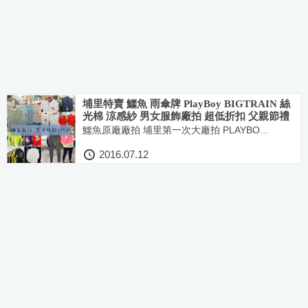
埔里特賣 鱷魚 雨傘牌 PlayBoy BIGTRAIN 絲
光棉 涼感紗 男女服飾廠拍 超低折扣 父親節禮
物推薦
鱷魚原廠廠拍 埔里第一次大廠拍 PLAYBO...
2016.07.12