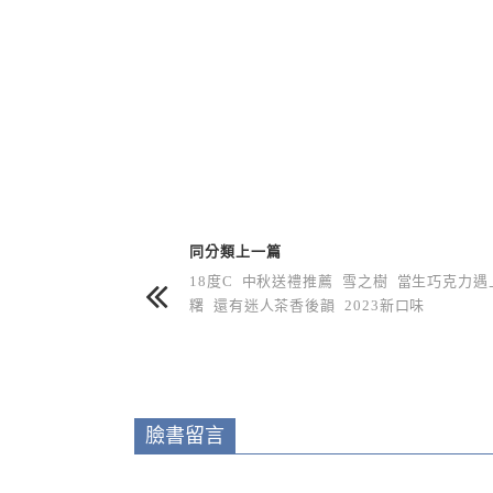
上 / 下一篇文章
同分類上一篇
18度C 中秋送禮推薦 雪之樹 當生巧克力遇
糬 還有迷人茶香後韻 2023新口味
臉書留言