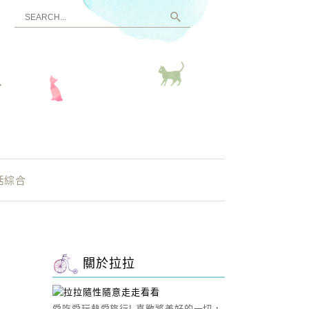
看
活綜合
關於拉拉
愛吃愛玩熱愛旅行! 喜歡將美好的一切，