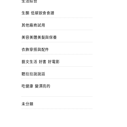
生活綜合
生酮 低碳飲食食譜
其他廠商試用
美容美體美髮與保養
衣飾穿搭與配件
藝文生活 好書 好電影
聽拉拉說說話
吃健康 變漂亮的
未分類