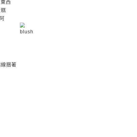
多東西
蛋糕
阿
縮線捆著