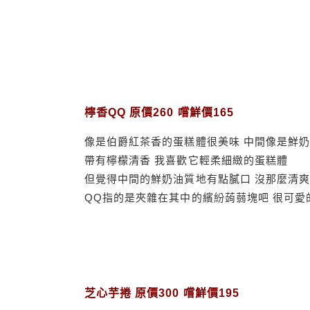
檸香QQ 原價260 嚐鮮價165
像是伯爵紅茶香的蛋糕體很美味 中間像是鮮
帶有檸檬清香 我喜歡它輕柔細緻的蛋糕體
但覺得中間的鮮奶油質地有點膩口 沒那麼清
QQ指的是夾雜在其中的繽紛蒟蒻塊吧 很可愛
芝心芋捲 原價300 嚐鮮價195