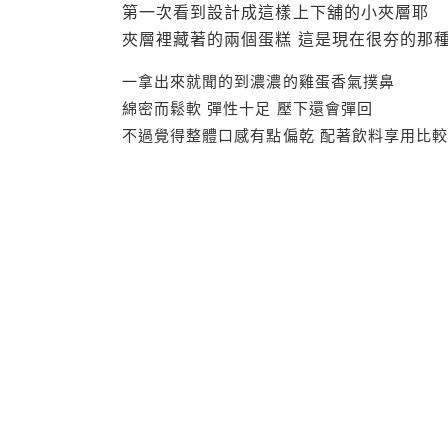
第一次看到設計成這樣上下舖的小夾層耶
夾層裡藏著的兩個蛋糕 這是現在很夯的那
一拿出來就聞的到濃濃的雞蛋香氣撲鼻
綿密而鬆軟 彈性十足 壓下還會彈回
不過覺得整體口感有點偏乾 配著飲料享用比