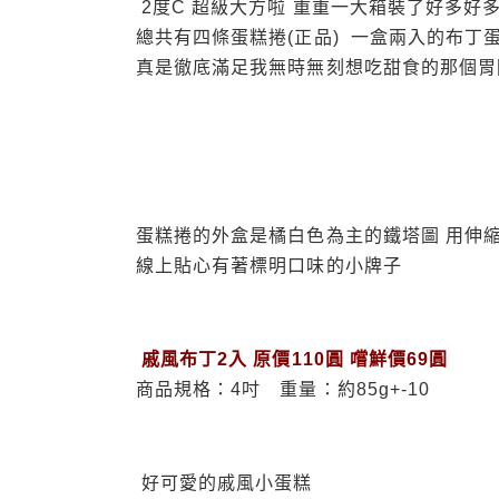
2度C 超級大方啦 重重一大箱裝了好多好
總共有四條蛋糕捲(正品) 一盒兩入的布丁
真是徹底滿足我無時無刻想吃甜食的那個胃
蛋糕捲的外盒是橘白色為主的鐵塔圖 用伸
線上貼心有著標明口味的小牌子
戚風布丁2入 原價110圓 嚐鮮價69圓
商品規格：4吋 重量：約85g+-10
好可愛的戚風小蛋糕