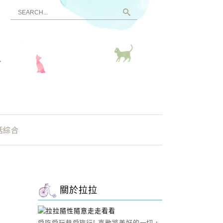
看
活綜合
關於拉拉
愛吃愛玩熱愛旅行! 喜歡將美好的一切，