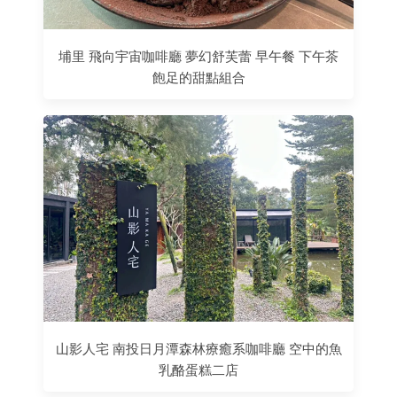
埔里 飛向宇宙咖啡廳 夢幻舒芙蕾 早午餐 下午茶
飽足的甜點組合
山影人宅 南投日月潭森林療癒系咖啡廳 空中的魚
乳酪蛋糕二店