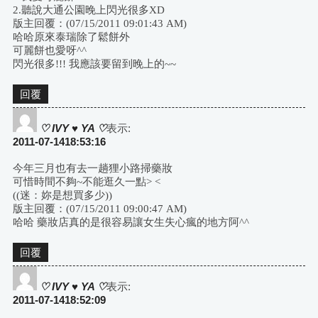
2.聽說大通公園晚上閃光很多XD
版主回覆：(07/15/2011 09:01:43 AM)
哈哈原來泰瑞除了鬆餅外
可麗餅也愛呀^^
閃光很多!!! 我應該要留到晚上的~~
回覆
♡ IVY ♥ YA ♡
表示:
2011-07-1418:53:16
今年三月也有去一趟狸小路掃藥妝
可惜時間不夠~不能逛久一點> <
((迷：妳是想買多少))
版主回覆：(07/15/2011 09:00:47 AM)
哈哈 藥妝店真的是很容易讓女生失心瘋的地方阿^^
回覆
♡ IVY ♥ YA ♡
表示:
2011-07-1418:52:09