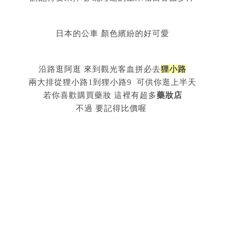
日本的公車 顏色繽紛的好可愛
沿路逛阿逛 來到觀光客血拼必去
狸小路
兩大排從狸小路1到狸小路9 可供你逛上半天
若你喜歡購買藥妝 這裡有超多
藥妝店
不過 要記得比價喔