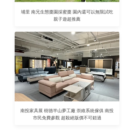
埔里 南兄生態棗園採蜜棗 園內還可以無限試吃
親子遊超推薦
南投家具展 樹德半山夢工廠 崇維系統傢俱 南投
市民免費參觀 超殺絕版價不可錯過