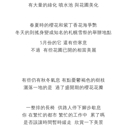
有大量的綠化 噴水池 與花圃美化
春夏時的櫻花和紫丁香花海爭艷
冬天的則搖身變成知名的札幌雪祭的舉辦地點
5月份的它 還有些寒意
不過 有些花圃已開的相當美麗
有些仍有秋冬氣息 有點憂鬱褐色的樹枝
灑落一地的是 過了盛開期的櫻花花瓣
一整排的長椅 供路人停下腳步歇息
你 在繁忙的都市 繁忙的工作中 累了嗎
是否該讓時間暫時緩走 欣賞一下美景