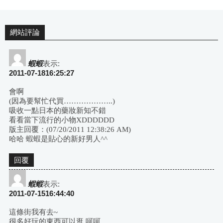
網站評論
蝦蝦
表示:
2011-07-1816:25:27
會啊
(因為要幫忙代買………………..)
吸收一點日本的藥妝新知不錯
看看當下流行的小物XDDDDDD
版主回覆：(07/20/2011 12:38:26 AM)
哈哈 蝦蝦是貼心的新好男人^^
回覆
蝦蝦
表示:
2011-07-1516:44:40
這條街我有去~
很多好玩的東西可以逛 呵呵