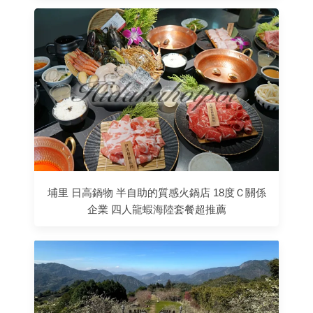
埔里 日高鍋物 半自助的質感火鍋店 18度Ｃ關係
企業 四人龍蝦海陸套餐超推薦