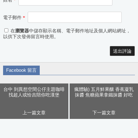
電子郵件
*
在
瀏覽器
中儲存顯示名稱、電子郵件地址及個人網站網址，
以供下次發佈留言時使用。
Alternative:
Facebook 留言
台中 到異想空間公仔主題咖啡
瘋體驗) 五月鮮果釀 香蕉凝乳
找超人或恰吉陪你吃漢堡
抹醬 焦糖蘋果拿鐵抹醬 好吃
到轉圈圈
上一篇文章
下一篇文章