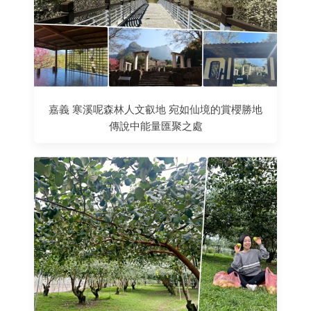
嘉義 寒溪呢森林人文叡地 宛如仙境的賞櫻勝地
傳說中能量匯聚之處