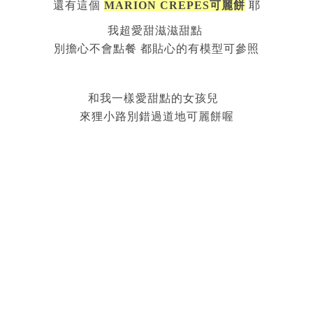
還有這個
MARION CREPES可麗餅
耶
我超愛甜滋滋甜點
別擔心不會點餐 都貼心的有模型可參照
和我一樣愛甜點的女孩兒
來狸小路別錯過道地可麗餅喔