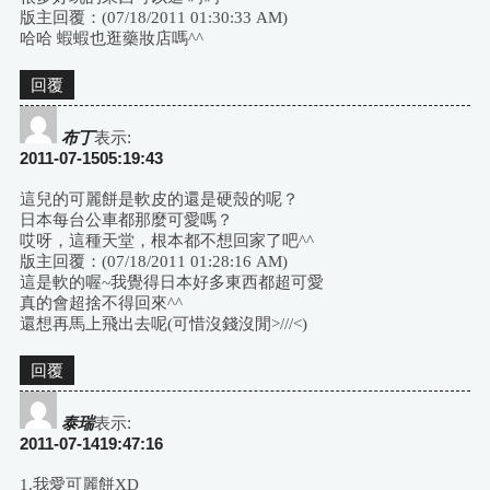
版主回覆：(07/18/2011 01:30:33 AM)
哈哈 蝦蝦也逛藥妝店嗎^^
回覆
布丁
表示:
2011-07-1505:19:43
這兒的可麗餅是軟皮的還是硬殼的呢？
日本每台公車都那麼可愛嗎？
哎呀，這種天堂，根本都不想回家了吧^^
版主回覆：(07/18/2011 01:28:16 AM)
這是軟的喔~我覺得日本好多東西都超可愛
真的會超捨不得回來^^
還想再馬上飛出去呢(可惜沒錢沒閒>///<)
回覆
泰瑞
表示:
2011-07-1419:47:16
1.我愛可麗餅XD