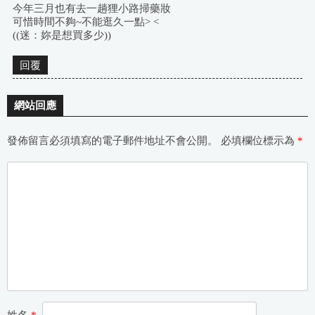
今年三月也有去一趟狸小路掃藥妝
可惜時間不夠~不能逛久一點> <
((迷：妳是想買多少))
回覆
網站回應
發佈留言必須填寫的電子郵件地址不會公開。
必填欄位標示為
*
姓名
*