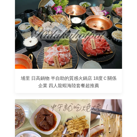
埔里 日高鍋物 半自助的質感火鍋店 18度Ｃ關係
企業 四人龍蝦海陸套餐超推薦