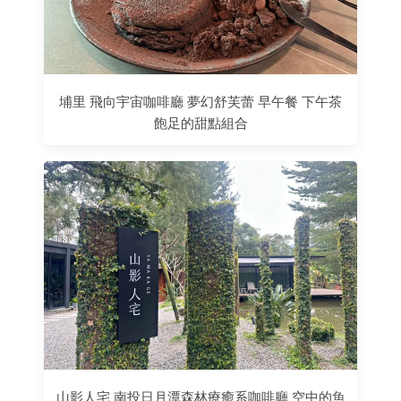
埔里 飛向宇宙咖啡廳 夢幻舒芙蕾 早午餐 下午茶
飽足的甜點組合
山影人宅 南投日月潭森林療癒系咖啡廳 空中的魚