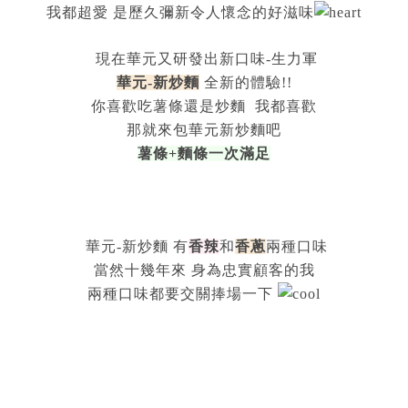
我都超愛 是歷久彌新令人懷念的好滋味
現在華元又研發出新口味-生力軍
華元-新炒麵
全新的體驗!!
你喜歡吃薯條還是炒麵 我都喜歡
那就來包華元新炒麵吧
薯條+麵條一次滿足
華元-新炒麵 有
香辣
和
香蔥
兩種口味
當然十幾年來 身為忠實顧客的我
兩種口味都要交關捧場一下