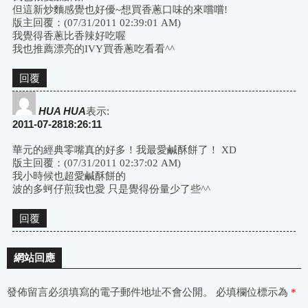
但這新炒麵感覺也好優~想買香蔥口味的來嚐嚐!
版主回覆：(07/31/2011 02:39:01 AM)
我覺得香蔥比香辣好吃喔
我也推薦漂亮的IVY買香蔥吃看看^^
回覆
HUA HUA
表示:
2011-07-2818:26:11
華元的經典零嘴真的好多！我最愛鹹酥餅了！ XD
版主回覆：(07/31/2011 02:37:02 AM)
我小時候也超愛鹹酥餅的
波的多蚵仔煎我也愛 只是覺得份量少了些^^
回覆
網站回應
發佈留言必須填寫的電子郵件地址不會公開。
必填欄位標示為
*