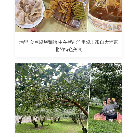
埔里 金笠燒烤麵館 中午就能吃串燒！來自大陸東
北的特色美食