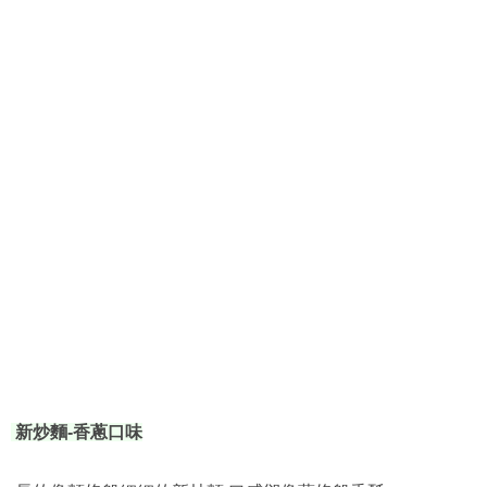
新炒麵-香蔥口味