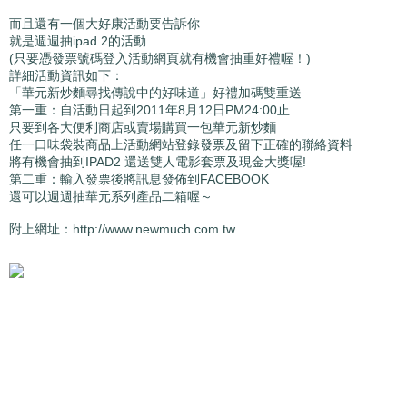
而且還有一個大好康活動要告訴你
就是週週抽ipad 2的活動
(只要憑發票號碼登入活動網頁就有機會抽重好禮喔！)
詳細活動資訊如下：
「華元新炒麵尋找傳說中的好味道」好禮加碼雙重送
第一重：自活動日起到2011年8月12日PM24:00止
只要到各大便利商店或賣場購買一包華元新炒麵
任一口味袋裝商品上活動網站登錄發票及留下正確的聯絡資料
將有機會抽到IPAD2 還送雙人電影套票及現金大獎喔!
第二重：輸入發票後將訊息發佈到FACEBOOK
還可以週週抽華元系列產品二箱喔～
附上網址：http://www.newmuch.com.tw