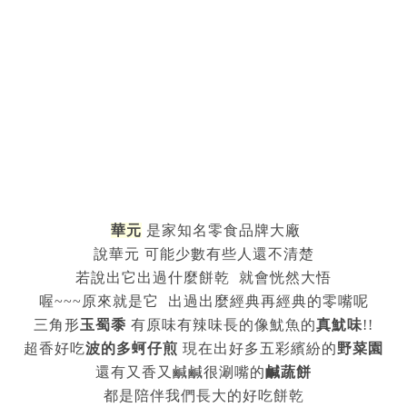
華元
是家知名零食品牌大廠
說華元 可能少數有些人還不清楚
若說出它出過什麼餅乾 就會恍然大悟
喔~~~原來就是它 出過出麼經典再經典的零嘴呢
三角形
玉蜀黍
有原味有辣味長的像魷魚的
真魷味
!!
超香好吃
波的多蚵仔煎
現在出好多五彩繽紛的
野菜園
還有又香又鹹鹹很涮嘴的
鹹蔬餅
都是陪伴我們長大的好吃餅乾