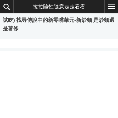
拉拉隨性隨意走走看看
試吃) 找尋傳說中的新零嘴華元-新炒麵 是炒麵還
是薯條