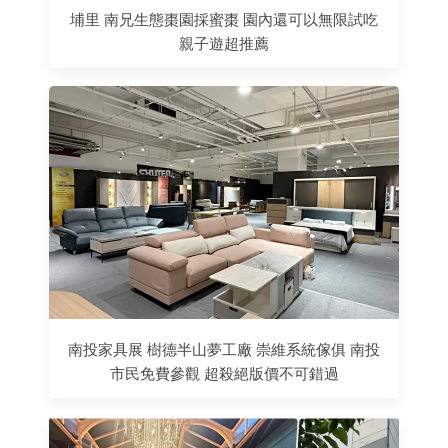
埔里 南兄生態棗園採蜜棗 園內還可以無限試吃
親子遊超推薦
南投家具展 樹德半山夢工廠 崇維系統傢俱 南投
市民免費參觀 超殺絕版價不可錯過