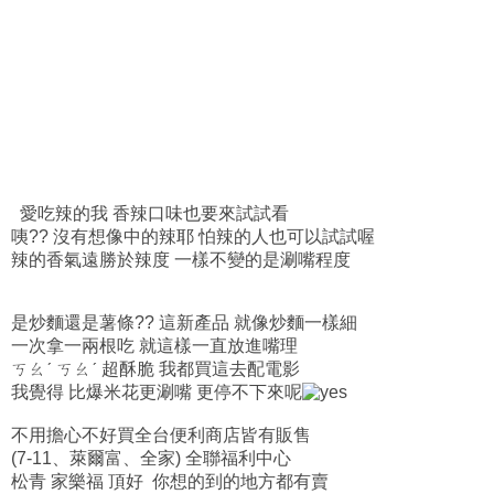
愛吃辣的我 香辣口味也要來試試看
咦?? 沒有想像中的辣耶 怕辣的人也可以試試喔
辣的香氣遠勝於辣度 一樣不變的是涮嘴程度
是炒麵還是薯條?? 這新產品 就像炒麵一樣細
一次拿一兩根吃 就這樣一直放進嘴理
ㄎㄠˊ ㄎㄠˊ 超酥脆 我都買這去配電影
我覺得 比爆米花更涮嘴 更停不下來呢
不用擔心不好買全台便利商店皆有販售
(7-11、萊爾富、全家) 全聯福利中心
松青 家樂福 頂好 你想的到的地方都有賣