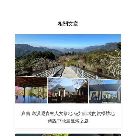
相關文章
嘉義 寒溪呢森林人文叡地 宛如仙境的賞櫻勝地
傳說中能量匯聚之處