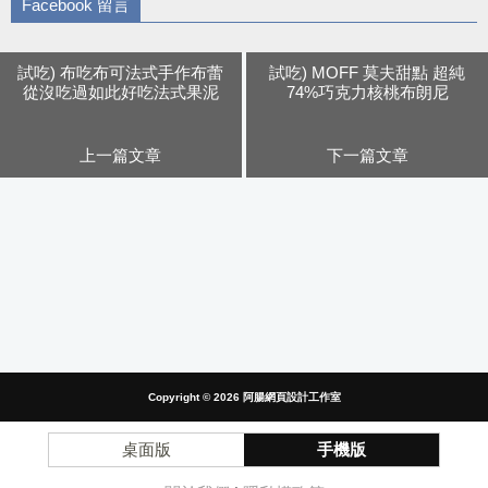
Facebook 留言
試吃) 布吃布可法式手作布蕾
試吃) MOFF 莫夫甜點 超純
從沒吃過如此好吃法式果泥
74%巧克力核桃布朗尼
上一篇文章
下一篇文章
Copyright © 2026
阿腸網頁設計工作室
桌面版
手機版