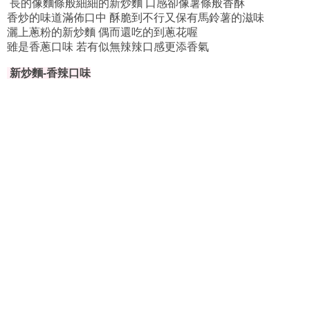
長的像麵條般細細的新炒麵 口感卻像薯條般香酥
香炒的味道滿佈口中 酥脆到不行又保有馬鈴薯的滋味
灑上蔥粉的新炒麵 偶而還吃的到蔥花喔
雖是香蔥口味 若有似無辣辣口感更添香氣
新炒麵-香辣口味