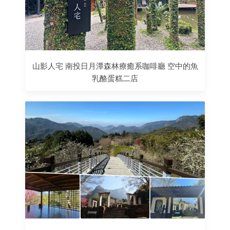
山影人宅 南投日月潭森林療癒系咖啡廳 空中的魚
乳酪蛋糕二店