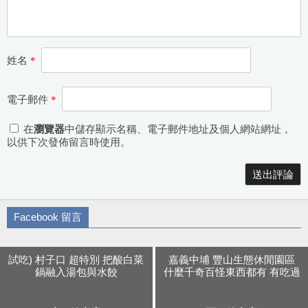
姓名
*
電子郵件
*
在
瀏覽器
中儲存顯示名稱、電子郵件地址及個人網站網址，
以供下次發佈留言時使用。
Alternative:
Facebook 留言
試吃) 村子口 超特別 把酸白菜
嘉義中埔 豐山生態休閒園區
鍋融入湯包與水餃
什麼千奇百怪東西都有 有吃過
現採樹葡萄嗎