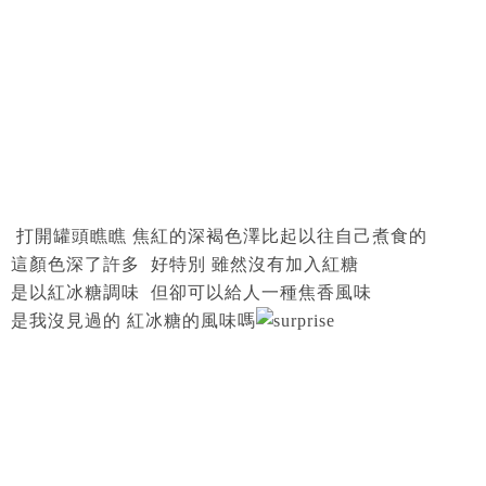
打開罐頭瞧瞧 焦紅的深褐色澤比起以往自己煮食的
這顏色深了許多 好特別 雖然沒有加入紅糖
是以紅冰糖調味 但卻可以給人一種焦香風味
是我沒見過的 紅冰糖的風味嗎