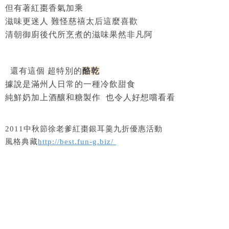
但有著紅棗香氣加乘
滋味更迷人 難怪慈禧太后這麼喜歡
清朝御廚後代所烹煮的滋味果然非凡阿
還有這個 超特別的
酪乾
據說是滿州人日常的一種冷飲甜食
純鮮奶加上酒釀和糖製作 也令人好想嚐看看
2011中秋節徐老爹紅棗銀耳羹九折優惠活動
風格典藏
http://best.fun-g.biz/