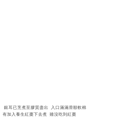
銀耳已烹煮至膠質盡出 入口滿滿滑順軟棉
有加入養生紅棗下去煮 雖沒吃到紅棗