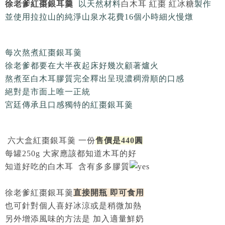
徐老爹紅棗銀耳
羹
以天然材料
白木耳 紅棗 紅冰糖
製作
並使用拉拉山的純淨山泉水花費16個小時細火慢燉
每次熬煮紅棗銀耳羹
徐老爹都要在大半夜起床好幾次顧著爐火
熬煮至白木耳膠質完全釋出呈現濃稠滑順的口感
絕對是市面上唯一正統
宮廷傳承且口感獨特的紅棗銀耳羹
六大盒紅棗銀耳羹 一份
售價是440圓
每罐250g 大家應該都知道木耳的好
知道好吃的白木耳 含有多多膠質
徐老爹紅棗銀耳羹
直接開瓶 即可食用
也可針對個人喜好冰涼或是稍微加熱
另外增添風味的方法是 加入適量鮮奶