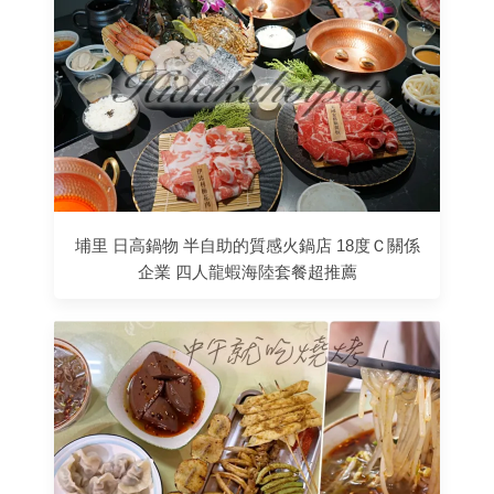
埔里 日高鍋物 半自助的質感火鍋店 18度Ｃ關係
企業 四人龍蝦海陸套餐超推薦