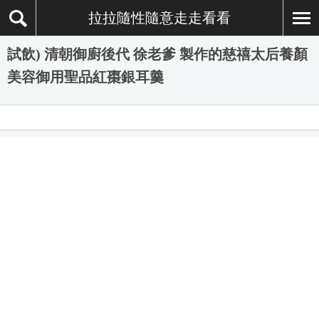
拉拉隨性隨意走走看看
試飲) 清朝御廚後代 徐老爹 製作的慈禧太后養顏
美容御用聖品紅棗銀耳羹