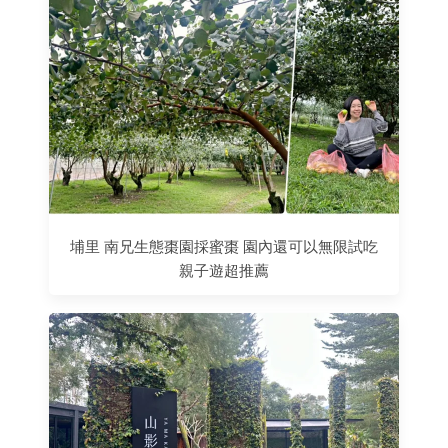
埔里 南兄生態棗園採蜜棗 園內還可以無限試吃
親子遊超推薦