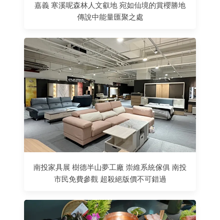
嘉義 寒溪呢森林人文叡地 宛如仙境的賞櫻勝地
傳說中能量匯聚之處
南投家具展 樹德半山夢工廠 崇維系統傢俱 南投
市民免費參觀 超殺絕版價不可錯過