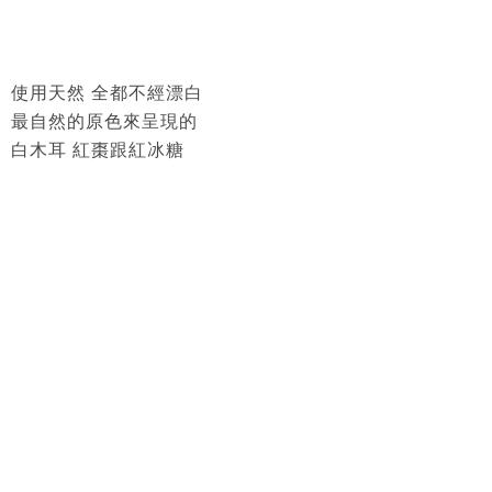
使用天然 全都不經漂白
最自然的原色來呈現的
白木耳 紅棗跟紅冰糖