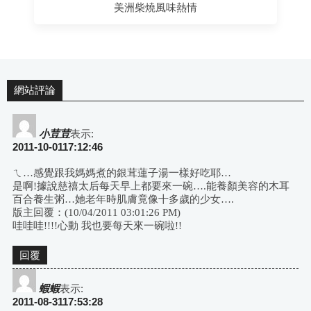
美洲柴燒風味熱情
網站評論
小荳荳
表示:
2011-10-0117:12:46
ㄟ…感覺跟我媽媽煮的銀茸蓮子湯一樣好吃耶…
是啊!據說慈禧太后每天早上都要來一碗….能養顏美容的木耳
百合養生粥…她老年時肌膚竟像十多歲的少女….
版主回覆：(10/04/2011 03:01:26 PM)
哇哇哇!!!!心動 我也要每天來一碗啦!!
回覆
蝦蝦
表示:
2011-08-3117:53:28