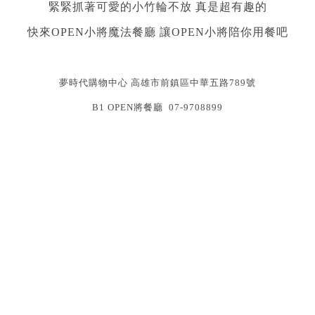
緊緊抓著可愛的小竹輪不放 真是超有趣的
快來OPEN小將魔法餐廳 讓OPEN小將陪你用餐吧
夢時代購物中心
高雄市前鎮區中華五路
789
號
B1 OPEN
將餐廳
07-9708899