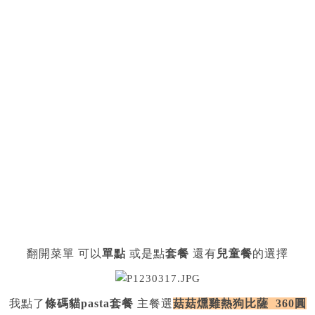
翻開菜單 可以
單點
或是點
套餐
還有
兒童餐
的選擇
我點了
條碼貓pasta套餐
主餐選
菇菇燻雞熱狗比薩 360圓