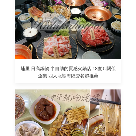
埔里 日高鍋物 半自助的質感火鍋店 18度Ｃ關係
企業 四人龍蝦海陸套餐超推薦