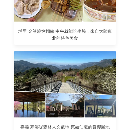
埔里 金笠燒烤麵館 中午就能吃串燒！來自大陸東
北的特色美食
嘉義 寒溪呢森林人文叡地 宛如仙境的賞櫻勝地