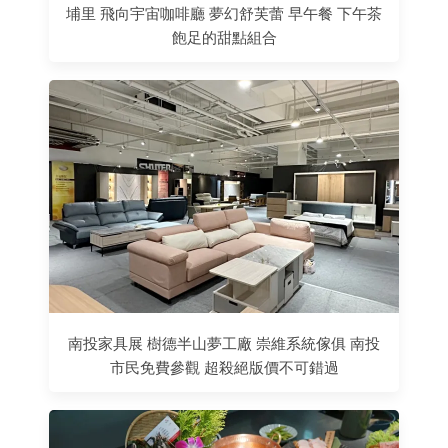
埔里 飛向宇宙咖啡廳 夢幻舒芙蕾 早午餐 下午茶
飽足的甜點組合
南投家具展 樹德半山夢工廠 崇維系統傢俱 南投
市民免費參觀 超殺絕版價不可錯過