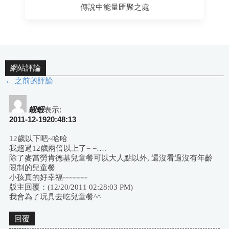
傳說中能量匯聚之處
網站評論
← 之前的評論
評
論
蝦蝦
表示:
2011-12-1920:48:13
導
12歲以下吧~哈哈
我超過12歲兩倍以上了= =….
航
除了麥當勞肯德基兒童餐可以大人點以外, 還沒看過沒有年齡
限制的兒童餐
小孩真的好幸福~~~~~~
版主回覆：(12/20/2011 02:28:03 PM)
我會為了玩具去吃兒童餐^^
回覆