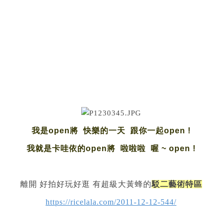
我是
open
將
快樂的一天
跟你一起
open !
我就是卡哇依的
open
將
啦啦啦
喔
~
open
!
離開 好拍好玩好逛 有超級大黃蜂的
駁二藝術特區
https://ricelala.com/2011-12-12-544/