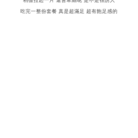
稍微拉起一片 還會牽絲呢 是不是很誘人
吃完一整份套餐 真是超滿足 超有飽足感的