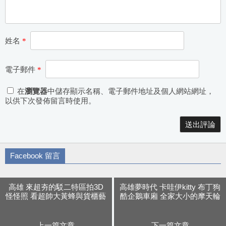
姓名
*
電子郵件
*
在
瀏覽器
中儲存顯示名稱、電子郵件地址及個人網站網址，
以供下次發佈留言時使用。
Alternative:
Facebook 留言
高雄 來超夯的駁二特區拍3D
高雄夢時代 卡哇伊kitty 布丁狗
怪怪照 看超帥大黃蜂與貨櫃藝
酷企鵝車廂 全家大小的摩天輪
術節
初體驗
上一篇文章
下一篇文章