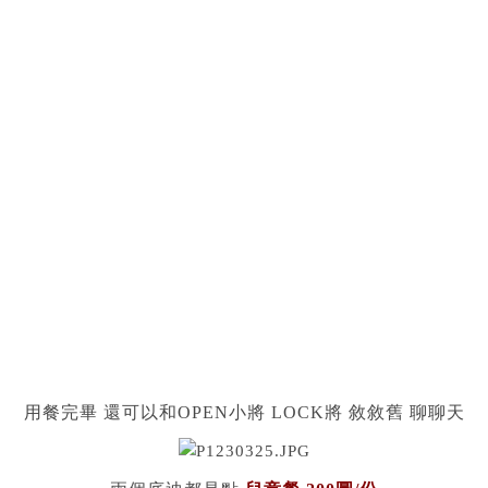
用餐完畢 還可以和OPEN小將 LOCK將 敘敘舊 聊聊天