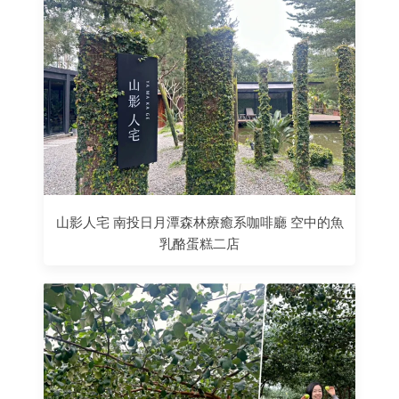
山影人宅 南投日月潭森林療癒系咖啡廳 空中的魚
乳酪蛋糕二店