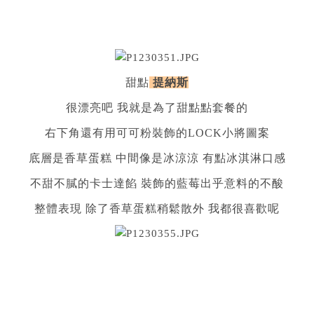
甜點
提納斯
很漂亮吧 我就是為了甜點點套餐的
右下角還有用可可粉裝飾的LOCK小將圖案
底層是香草蛋糕 中間像是冰涼涼 有點冰淇淋口感
不甜不膩的卡士達餡 裝飾的藍莓出乎意料的不酸
整體表現 除了香草蛋糕稍鬆散外 我都很喜歡呢