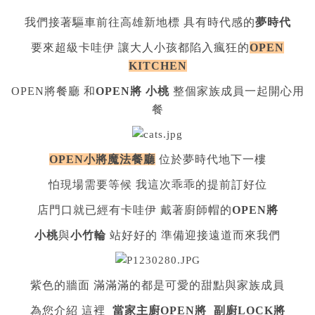
我們接著驅車前往高雄新地標 具有時代感的
夢時代
要來超級卡哇伊 讓大人小孩都陷入瘋狂的
OPEN
KITCHEN
OPEN將餐廳 和
OPEN將 小桃
整個家族成員一起開心用
餐
OPEN小將魔法餐廳
位於夢時代地下一樓
怕現場需要等候 我這次乖乖的提前訂好位
店門口就已經有卡哇伊 戴著廚師帽的
OPEN將
小桃
與
小竹輪
站好好的 準備迎接遠道而來我們
紫色的牆面 滿滿滿的都是可愛的甜點與家族成員
為您介紹 這裡
當家主廚OPEN將 副廚LOCK將