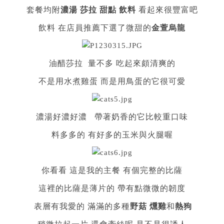
套餐均附
濃湯 莎拉 甜點 飲料
看起來很豐富吧
飲料 在店員推薦下選了微甜的
金萱烏龍
油醋莎拉 量不多 吃起來頗清爽的
不是用水煮雞蛋 而是用鳥蛋的它很可愛
濃湯好濃好濃 帶著奶香的它比較重口味
料多多的 有好多的玉米與火腿喔
你看看 這是我的主餐 有個完整的比薩
這裡的比薩是薄片的 帶有點微微的韌度
表層有我愛的
滿滿的多種
野菇 燻雞
和
熱狗