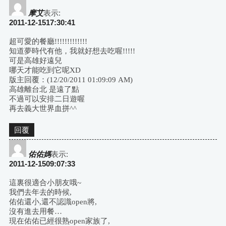
摩艾
表示:
2011-12-1517:30:41
超可愛的餐廳!!!!!!!!!!!!!
知道夢時代有他，我就好想去吃喔!!!!!
可是高雄好遠兒
哪天才能吃到它呢XD
版主回覆：(12/20/2011 01:09:09 AM)
高雄離台北 是遠了點
不過可以安排二日遊喔
再去義大世界血拼^^
回覆
佑佑媽
表示:
2011-12-1509:07:33
這裏很適合小朋友哦~
我們去年去的時候,
佑佑還小,還不認識open將,
沒有進去用餐…
現在佑佑已經很熟open家族了,