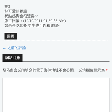
推3
好可愛的餐廳
餐點感覺也很豐富^^
版主回覆：(12/19/2011 01:30:53 AM)
如果是吃套餐 男生也可以很飽呢~
回覆
← 之前的評論
評
網站回應
論
發佈留言必須填寫的電子郵件地址不會公開。
必填欄位標示為
*
導
航