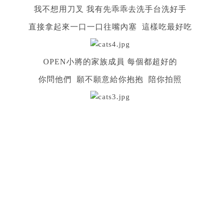
我不想用刀叉 我有先乖乖去洗手台洗好手
直接拿起來一口一口往嘴內塞 這樣吃最好吃
OPEN小將的家族成員 每個都超好的
你問他們 願不願意給你抱抱 陪你拍照