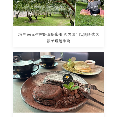
埔里 南兄生態棗園採蜜棗 園內還可以無限試吃
親子遊超推薦