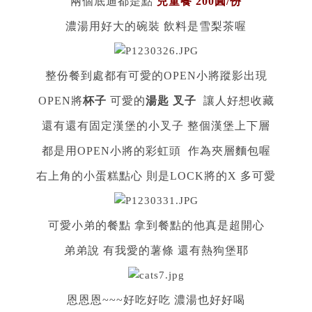
兩個底迪都是點
兒童餐 200圓/份
濃湯用好大的碗裝 飲料是雪梨茶喔
整份餐到處都有可愛的OPEN小將蹤影出現
OPEN將
杯子
可愛的
湯匙 叉子
讓人好想收藏
還有還有固定漢堡的小叉子 整個漢堡上下層
都是用OPEN小將的彩虹頭 作為夾層麵包喔
右上角的小蛋糕點心 則是LOCK將的X 多可愛
可愛小弟的餐點 拿到餐點的他真是超開心
弟弟說 有我愛的薯條 還有熱狗堡耶
恩恩恩~~~好吃好吃 濃湯也好好喝