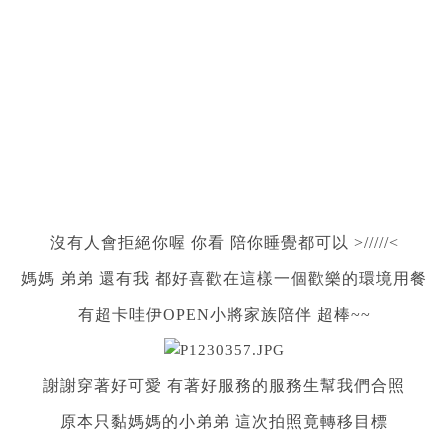
沒有人會拒絕你喔 你看 陪你睡覺都可以 >/////<
媽媽 弟弟 還有我 都好喜歡在這樣一個歡樂的環境用餐
有超卡哇伊OPEN小將家族陪伴 超棒~~
謝謝穿著好可愛 有著好服務的服務生幫我們合照
原本只黏媽媽的小弟弟 這次拍照竟轉移目標