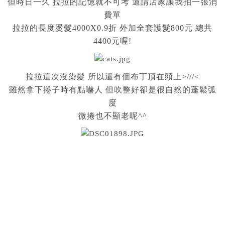
但時日一久 拉拉的記憶就不可考 還請店家讓我拍一張消
費單
拉拉的長度燙髮4000X0.9折 外加全套護髮800元 總共
4400元喔!
拉拉這次沒染髮 所以還有個布丁頂在頭上>///<
雖然拿下捲子時有點嚇人 但吹整好卻是很自然的蓬鬆弧
度
微捲也不顯老呢^^