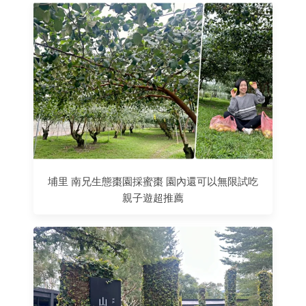
埔里 南兄生態棗園採蜜棗 園內還可以無限試吃
親子遊超推薦