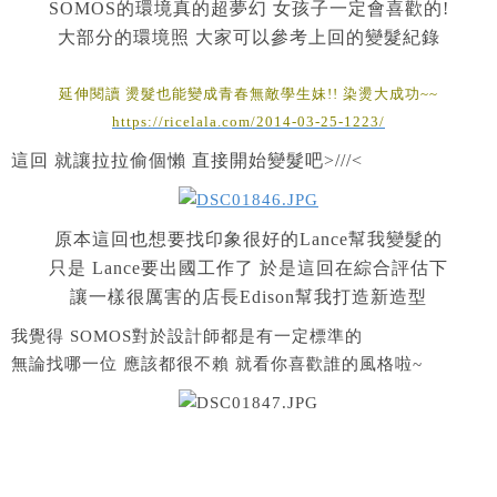
SOMOS的環境真的超夢幻 女孩子一定會喜歡的!
大部分的環境照 大家可以參考上回的變髮紀錄
延伸閱讀 燙髮也能變成青春無敵學生妹!! 染燙大成功~~
https://ricelala.com/2014-03-25-1223/
這回 就讓拉拉偷個懶 直接開始變髮吧>///<
原本這回也想要找印象很好的Lance幫我變髮的
只是 Lance要出國工作了 於是這回在綜合評估下
讓一樣很厲害的店長Edison幫我打造新造型
我覺得 SOMOS對於設計師都是有一定標準的
無論找哪一位 應該都很不賴 就看你喜歡誰的風格啦~