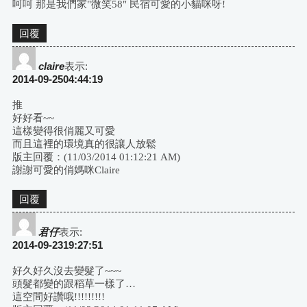
呵呵 那是我們家"微笑58" 民宿可愛的小貓咪呀!
回覆
claire
表示:
2014-09-2504:44:19
推
好好看~~
這樣變得很俏麗又可愛
而且這裡的環境真的很讓人放鬆
版主回覆：(11/03/2014 01:12:21 AM)
謝謝可愛的俏媽咪Claire
回覆
君仔
表示:
2014-09-2319:27:51
好久好久沒去變髮了~~~
頭髮都變的跟稻草一樣了…
這空間好讚哦!!!!!!!!!