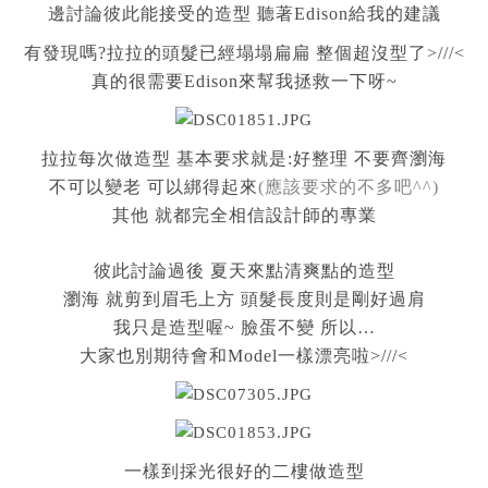
邊討論彼此能接受的造型 聽著Edison給我的建議
有發現嗎?拉拉的頭髮已經塌塌扁扁 整個超沒型了>///<
真的很需要Edison來幫我拯救一下呀~
拉拉每次做造型 基本要求就是:好整理 不要齊瀏海
不可以變老 可以綁得起來
(應該要求的不多吧^^)
其他 就都完全相信設計師的專業
彼此討論過後 夏天來點清爽點的造型
瀏海 就剪到眉毛上方 頭髮長度則是剛好過肩
我只是造型喔~ 臉蛋不變 所以…
大家也別期待會和Model一樣漂亮啦>///<
一樣到採光很好的二樓做造型