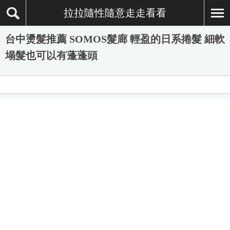
拉拉隨性隨意走走看看
台中燙髮推薦 SOMOS髮廊 輕盈的日系捲髮 細軟
塌髮也可以有蓬蓬頭