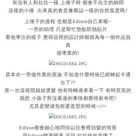
有沒有人和拉拉一樣 上捲子時 都會不自主的納悶
這樣的小捲 出來真的會是像雜誌一樣的自然弧度嗎?
上捲子的過程 也都是Edison自己來喔~
一旁的助理 只是幫忙墊點防熱貼片
看他專注的樣子 覺得這裡的設計師都很為每一個作品負
責
很專業的!
原本在一旁做作業的底迪 不知道什麼時候已經轉起卡通
台了??
第一次這樣陪姐姐燙髮 他有時轉過來看一下 有時笑笑的
我想 小孩子對沒看過的事情都覺得新奇吧?
尤其是變成包租婆造型的時候>///<
Edison都會細心地問你以往整裡頭髮的情形
與Edison聊著聊著 這回 拉拉終於弄懂了