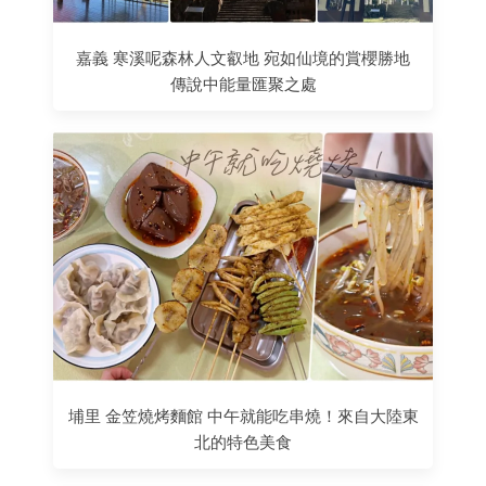
嘉義 寒溪呢森林人文叡地 宛如仙境的賞櫻勝地
傳說中能量匯聚之處
埔里 金笠燒烤麵館 中午就能吃串燒！來自大陸東
北的特色美食