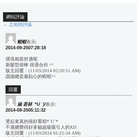
網站評論
← 之前的評論
評
論
蝦蝦
表示:
2014-09-2507:28:18
導
環境相當舒適呢
新髮型很棒 很適合你 ^^
航
版主回覆：(11/03/2014 02:20:51 AM)
謝謝總是最貼心的蝦蝦^^
回覆
涵 若林 ˊ*U ˋ)/
表示:
2014-09-2505:11:32
燙起來真的很好看耶*ˊUˋ*
不過總覺得好多貓超級吸引人的XD
版主回覆：(11/03/2014 01:21:34 AM)