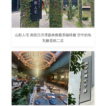
山影人宅 南投日月潭森林療癒系咖啡廳 空中的魚
乳酪蛋糕二店