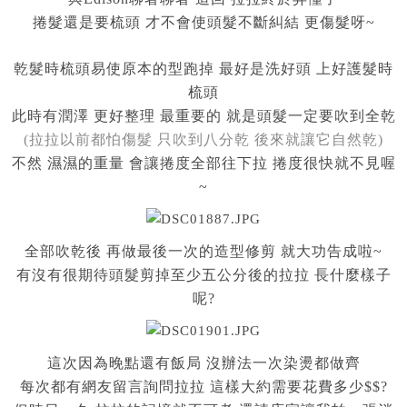
捲髮還是要梳頭 才不會使頭髮不斷糾結 更傷髮呀~
乾髮時梳頭易使原本的型跑掉 最好是洗好頭 上好護髮時
梳頭
此時有潤澤 更好整理 最重要的 就是頭髮一定要吹到全乾
(拉拉以前都怕傷髮 只吹到八分乾 後來就讓它自然乾)
不然 濕濕的重量 會讓捲度全部往下拉 捲度很快就不見喔
~
全部吹乾後 再做最後一次的造型修剪 就大功告成啦~
有沒有很期待頭髮剪掉至少五公分後的拉拉 長什麼樣子
呢?
這次因為晚點還有飯局 沒辦法一次染燙都做齊
每次都有網友留言詢問拉拉 這樣大約需要花費多少$$?