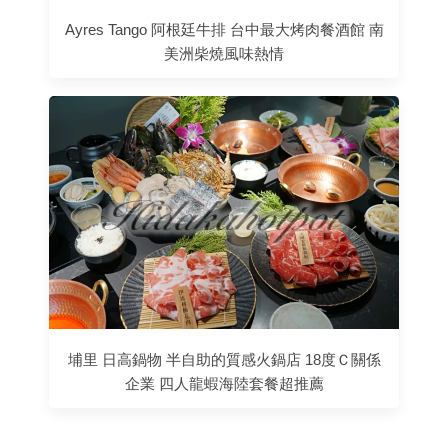
Ayres Tango 阿根廷牛排 台中最大烤肉餐酒館 南
美洲柴燒風味熱情
埔里 日高鍋物 半自助的質感火鍋店 18度Ｃ關係
企業 四人龍蝦海陸套餐超推薦