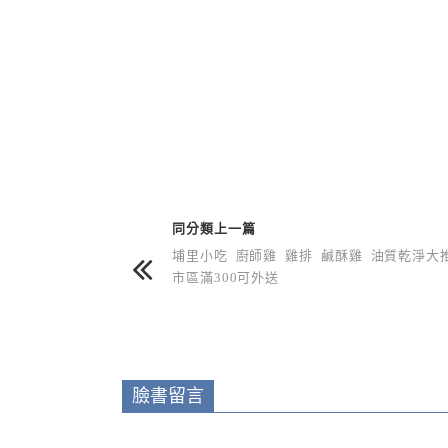
上 / 下一篇文章
同分類上一篇
埔里小吃 廚師雞 雞排 鹹酥雞 油質乾淨大
市區滿300可外送
臉書留言