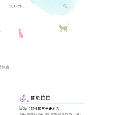
看
活綜合
關於拉拉
愛吃愛玩熱愛旅行! 喜歡將美好的一切，