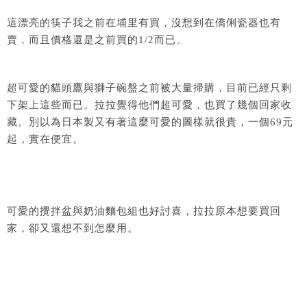
這漂亮的筷子我之前在埔里有買，沒想到在僑俐瓷器也有
賣，而且價格還是之前買的1/2而已。
超可愛的貓頭鷹與獅子碗盤之前被大量掃購，目前已經只剩
下架上這些而已。拉拉覺得他們超可愛，也買了幾個回家收
藏。別以為日本製又有著這麼可愛的圖樣就很貴，一個69元
起，實在便宜。
可愛的攪拌盆與奶油麵包組也好討喜，拉拉原本想要買回
家，卻又還想不到怎麼用。