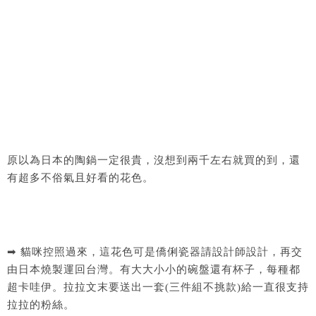
原以為日本的陶鍋一定很貴，沒想到兩千左右就買的到，還
有超多不俗氣且好看的花色。
➡ 貓咪控照過來，這花色可是僑俐瓷器請設計師設計，再交
由日本燒製運回台灣。有大大小小的碗盤還有杯子，每種都
超卡哇伊。拉拉文末要送出一套(三件組不挑款)給一直很支持
拉拉的粉絲。