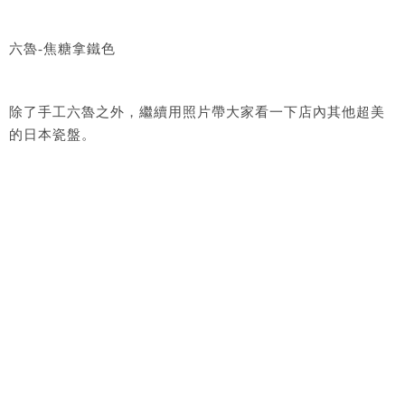
六魯-焦糖拿鐵色
除了手工六魯之外，繼續用照片帶大家看一下店內其他超美
的日本瓷盤。