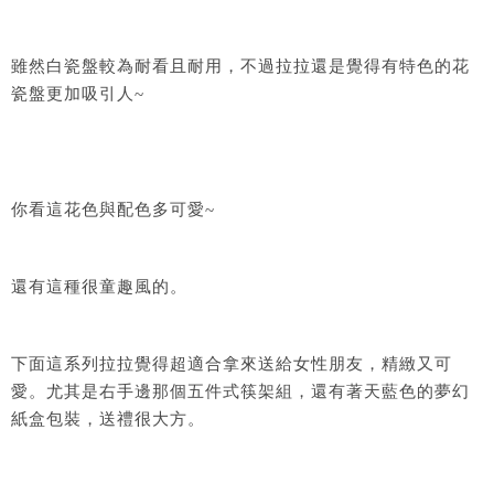
雖然白瓷盤較為耐看且耐用，不過拉拉還是覺得有特色的花
瓷盤更加吸引人~
你看這花色與配色多可愛~
還有這種很童趣風的。
下面這系列拉拉覺得超適合拿來送給女性朋友，精緻又可
愛。尤其是右手邊那個五件式筷架組，還有著天藍色的夢幻
紙盒包裝，送禮很大方。