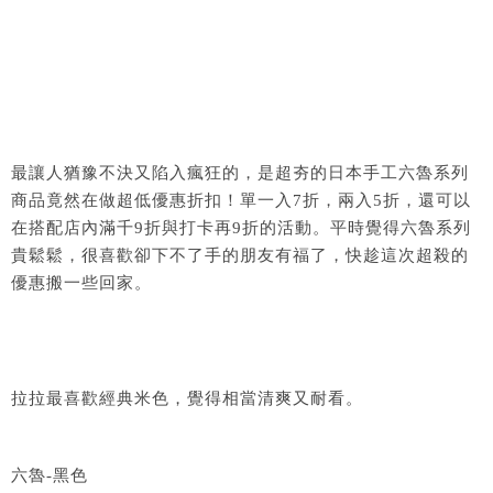
最讓人猶豫不決又陷入瘋狂的，是超夯的日本手工六魯系列
商品竟然在做超低優惠折扣！單一入7折，兩入5折，還可以
在搭配店內滿千9折與打卡再9折的活動。平時覺得六魯系列
貴鬆鬆，很喜歡卻下不了手的朋友有福了，快趁這次超殺的
優惠搬一些回家。
拉拉最喜歡經典米色，覺得相當清爽又耐看。
六魯-黑色