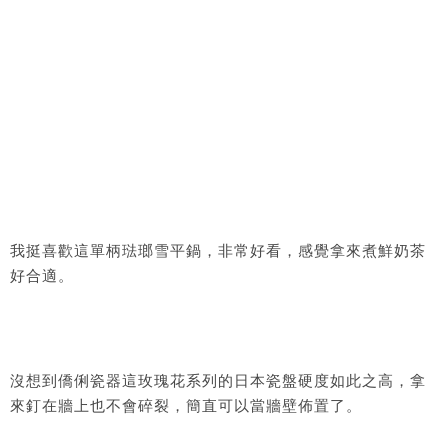
我挺喜歡這單柄琺瑯雪平鍋，非常好看，感覺拿來煮鮮奶茶
好合適。
沒想到僑俐瓷器這玫瑰花系列的日本瓷盤硬度如此之高，拿
來釘在牆上也不會碎裂，簡直可以當牆壁佈置了。