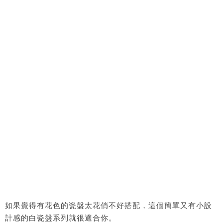
如果覺得有花色的瓷盤太花俏不好搭配，這個簡單又有小設
計感的白瓷盤系列就很適合你。