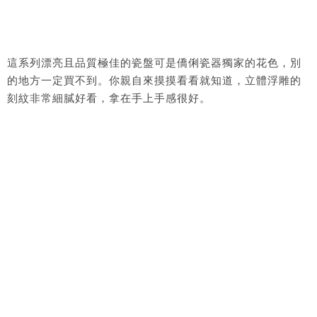
這系列漂亮且品質極佳的瓷盤可是僑俐瓷器獨家的花色，別
的地方一定買不到。你親自來摸摸看看就知道，立體浮雕的
刻紋非常細膩好看，拿在手上手感很好。