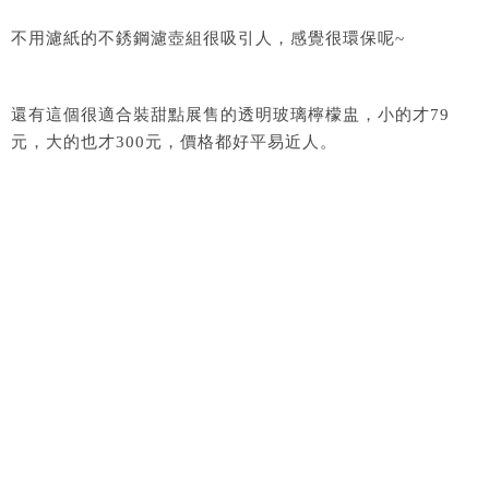
不用濾紙的不銹鋼濾壺組很吸引人，感覺很環保呢~
還有這個很適合裝甜點展售的透明玻璃檸檬盅，小的才79
元，大的也才300元，價格都好平易近人。