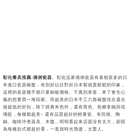
彰化餐具推薦-僑俐瓷器
。彰化這家僑俐瓷器有著相當多的日
本進口瓷器碗盤，有別於以往對於日本製就貴鬆鬆的印象，
這裡的瓷器幾乎都只要銅板價格。千萬別來逛，來了會失心
瘋的想要買一堆回家。而超美的日本手工六魯碗盤現在還在
做超低的折扣，除了經典米色外，還有黑色、焦糖拿鐵與琉
璃藍，每種都超美~ 還有品質超好的輕量瓷、有田燒、陶
鍋、咖啡沖煮器具、木盤…明明看起來店面沒有太大，卻因
為每種款式都超好看，一逛就時光飛逝，太驚人。