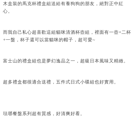
木盒裝的馬克杯禮盒組送給有養狗狗的朋友，絕對正中紅
心。
而我自己私心超喜歡這組貓咪清酒杯壺組，裡面有一壺+二杯
+一盤，杯子還可以當貓咪的帽子，超可愛~
富士山的禮盒組也是夢幻逸品之一，超級日本風味又精緻。
超多禮盒都很適合送禮，五件式日式小碟組也好實用。
琺瑯餐盤系列超有質感，好清爽好看。