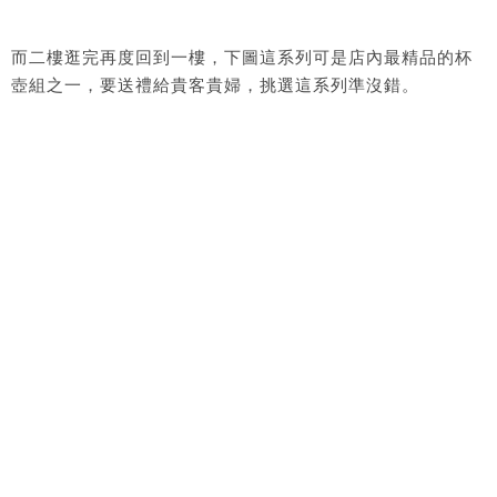
而二樓逛完再度回到一樓，下圖這系列可是店內最精品的杯
壺組之一，要送禮給貴客貴婦，挑選這系列準沒錯。