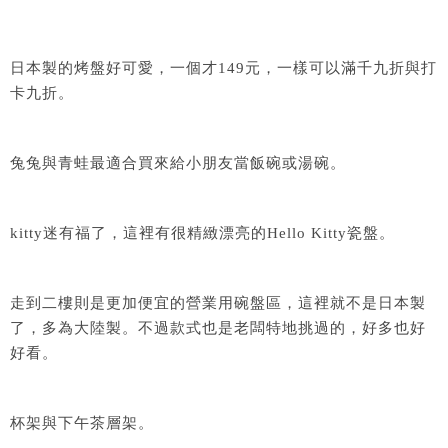
日本製的烤盤好可愛，一個才149元，一樣可以滿千九折與打
卡九折。
兔兔與青蛙最適合買來給小朋友當飯碗或湯碗。
kitty迷有福了，這裡有很精緻漂亮的Hello Kitty瓷盤。
走到二樓則是更加便宜的營業用碗盤區，這裡就不是日本製
了，多為大陸製。不過款式也是老闆特地挑過的，好多也好
好看。
杯架與下午茶層架。