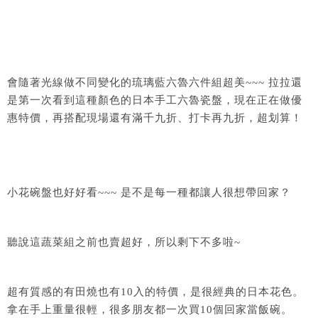
會隨著光線做不同變化的琉璃藍六魯六件組超美~~~ 拉拉還
是第一次看到這種顏色的日本手工六魯瓷盤，現在正在做優
惠特價，再搭配現場還有滿千九折、打卡再九折，超划算！
小花碗盤也好好看~~~ 是不是每一種都讓人很想帶回家？
聽說這蔬菜組之前也賣超好，所以剩下不多啦~
超有質感的有田燒也有10入的特價，是很經典的日本花色。
拿在手上重量很輕，很多朋友都一次買10個回家當飯碗。