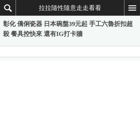
拉拉隨性隨意走走看看
彰化 僑俐瓷器 日本碗盤39元起 手工六魯折扣超
殺 餐具控快來 還有IG打卡牆