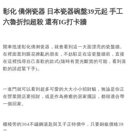
彰化 僑俐瓷器 日本瓷器碗盤39元起 手工
六魯折扣超殺 還有IG打卡牆
開車抵達彰化僑俐瓷器，就會看到這一大面漂亮的瓷盤牆。
在裡面逛到眼花撩亂的朋友，不妨駐足在這瓷盤牆前，直接
在這裡找尋自己喜歡的款式(隨時有賣光斷貨的可能，看到喜
歡的請趕緊下手)。
一進門就可以看到超多可愛的大大小小招財貓，無論是你正
在營業開店要招財，或是作為療癒的居家擺設，都很適合帶
一個回家。
櫃檯旁的304不鏽鋼湯匙與叉子正特價中，只要銅板價格39