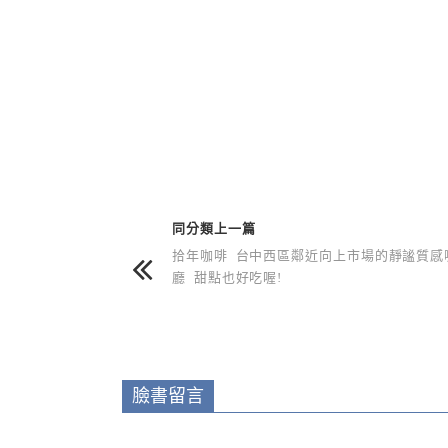
上 / 下一篇文章
同分類上一篇
拾年咖啡 台中西區鄰近向上市場的靜謐質感
廳 甜點也好吃喔!
臉書留言