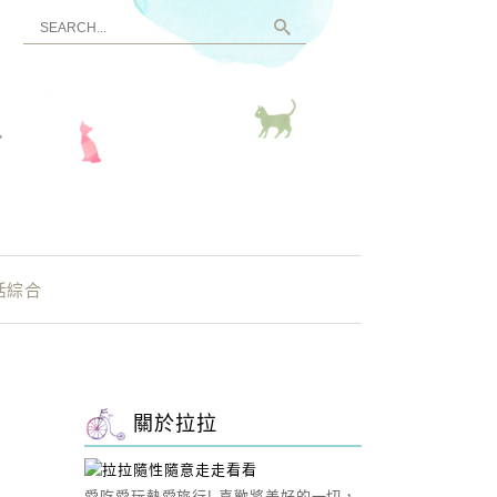
看
活綜合
關於拉拉
愛吃愛玩熱愛旅行! 喜歡將美好的一切，