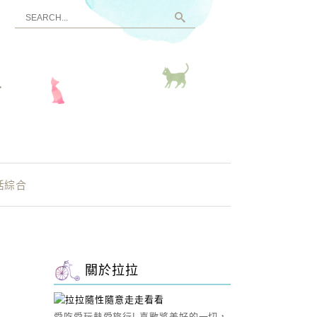
看
活綜合
關於拉拉
愛吃愛玩熱愛旅行! 喜歡將美好的一切，