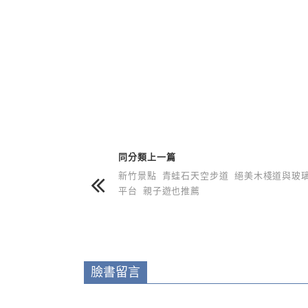
上 / 下一篇文章
同分類上一篇
新竹景點 青蛙石天空步道 絕美木棧道與玻
平台 親子遊也推薦
臉書留言