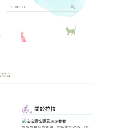
看
活綜合
關於拉拉
愛吃愛玩熱愛旅行! 喜歡將美好的一切，