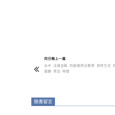
上 / 下一篇文章
同分類上一篇
台中 法緣金殿 四面佛拜法教學 參拜方式 
還願 禁忌 時間
臉書留言