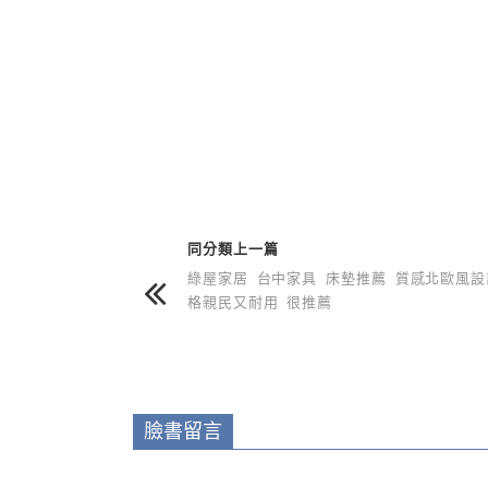
上 / 下一篇文章
同分類上一篇
綠屋家居 台中家具 床墊推薦 質感北歐風設
格親民又耐用 很推薦
臉書留言