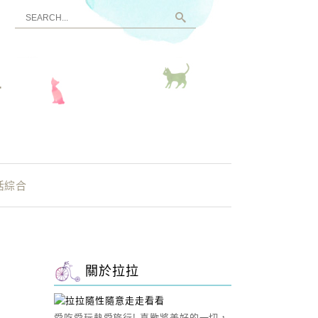
看
活綜合
關於拉拉
愛吃愛玩熱愛旅行! 喜歡將美好的一切，