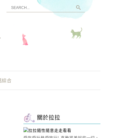
看
活綜合
關於拉拉
愛吃愛玩熱愛旅行! 喜歡將美好的一切，