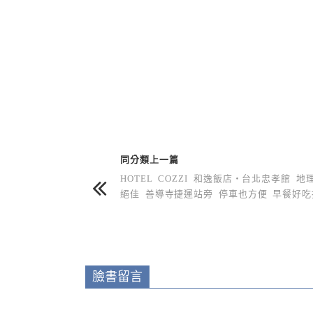
上 / 下一篇文章
同分類上一篇
HOTEL COZZI 和逸飯店‧台北忠孝館 地
絕佳 善導寺捷運站旁 停車也方便 早餐好吃
臉書留言