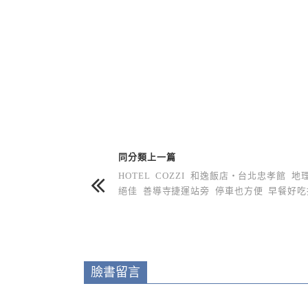
上 / 下一篇文章
同分類上一篇
HOTEL COZZI 和逸飯店‧台北忠孝館 地
絕佳 善導寺捷運站旁 停車也方便 早餐好吃
臉書留言