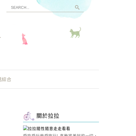
看
活綜合
關於拉拉
愛吃愛玩熱愛旅行! 喜歡將美好的一切，