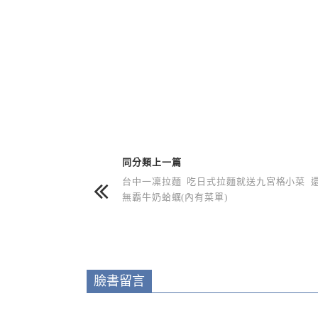
上 / 下一篇文章
同分類上一篇
台中一凜拉麵 吃日式拉麵就送九宮格小菜 
無霸牛奶蛤蠣(內有菜單)
臉書留言