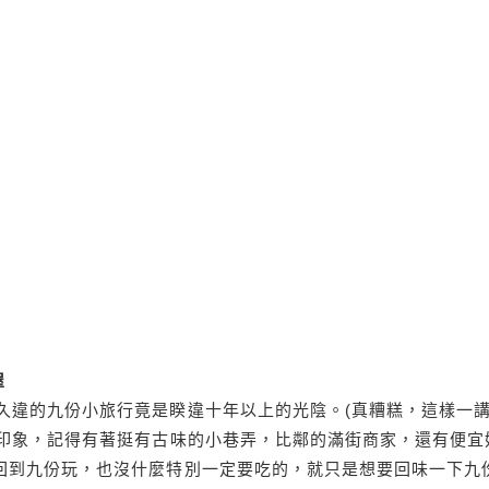
屋
久違的九份小旅行竟是睽違十年以上的光陰。(真糟糕，這樣一
的印象，記得有著挺有古味的小巷弄，比鄰的滿街商家，還有便宜
回到九份玩，也沒什麼特別一定要吃的，就只是想要回味一下九