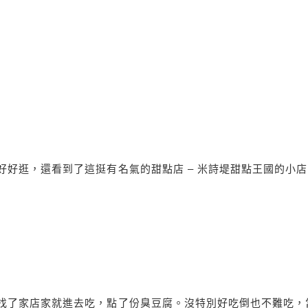
好逛，還看到了這挺有名氣的甜點店 – 米詩堤甜點王國的小店
找了家店家就進去吃，點了份臭豆腐。沒特別好吃倒也不難吃，