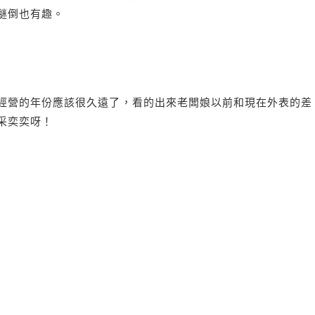
謎倒也有趣。
經營的年份應該很久遠了，看的出來老闆娘以前和現在外表的差
采奕奕呀！