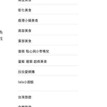
彰化美食
鹿港小鎮美食
南部美食
為
找
東部美食
蛋糕 點心與小零嘴兒
量販 連鎖 超商美食
拉拉愛網購
lala小廚娘
台灣旅遊