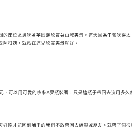
圓的座位區邊吃著芋圓邊欣賞著山城美景。這天因為午餐吃得太
去阿柑姨，就站在這兒欣賞美景就好。
0元，可以用可愛的哆啦A夢瓶裝著，只是這瓶子帶回去沒用多久
天好晚才能回到埔里的我們不敢帶回去給親戚朋友。就帶了個很