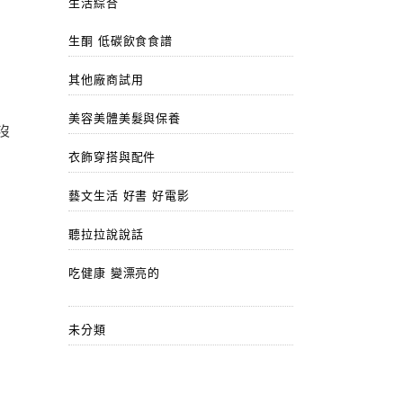
生活綜合
生酮 低碳飲食食譜
其他廠商試用
美容美體美髮與保養
沒
衣飾穿搭與配件
藝文生活 好書 好電影
聽拉拉說說話
吃健康 變漂亮的
未分類