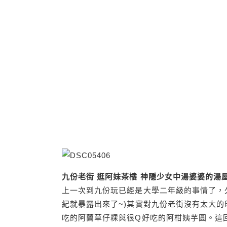
九份老街 逛阿妹茶樓 神隱少女中湯婆婆的湯
上一次到九份玩已經是大學二年級的事情了，
紀就暴露出來了~)其實對九份老街沒有太大
吃的阿蘭草仔粿與很Q好吃的阿柑姨芋圓。這