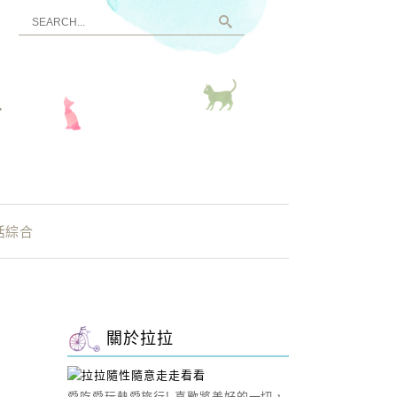
看
活綜合
關於拉拉
愛吃愛玩熱愛旅行! 喜歡將美好的一切，