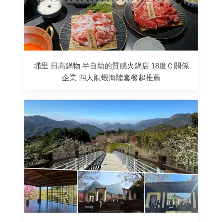
埔里 日高鍋物 半自助的質感火鍋店 18度Ｃ關係
企業 四人龍蝦海陸套餐超推薦