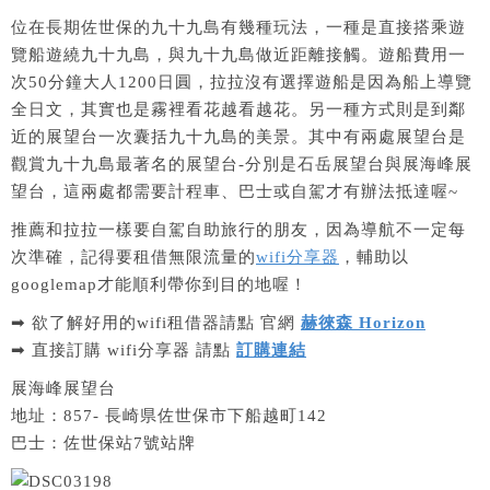
位在長期佐世保的九十九島有幾種玩法，一種是直接搭乘遊
覽船遊繞九十九島，與九十九島做近距離接觸。遊船費用一
次50分鐘大人1200日圓，拉拉沒有選擇遊船是因為船上導覽
全日文，其實也是霧裡看花越看越花。另一種方式則是到鄰
近的展望台一次囊括九十九島的美景。其中有兩處展望台是
觀賞九十九島最著名的展望台-分別是石岳展望台與展海峰展
望台，這兩處都需要計程車、巴士或自駕才有辦法抵達喔~
推薦和拉拉一樣要自駕自助旅行的朋友，因為導航不一定每
次準確，記得要租借無限流量的
wifi分享器
，輔助以
googlemap才能順利帶你到目的地喔！
➡ 欲了解好用的wifi租借器請點 官網
赫徠森 Horizon
➡ 直接訂購 wifi分享器 請點
訂購連結
展海峰展望台
地址：857- 長崎県佐世保市下船越町142
巴士：佐世保站7號站牌