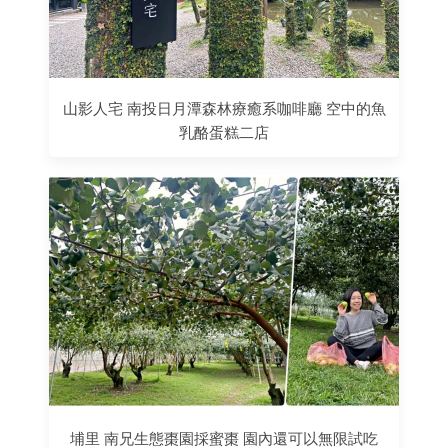
山影人宅 南投日月潭森林療癒系咖啡廳 空中的魚
乳酪蛋糕二店
埔里 南兄生態棗園採蜜棗 園內還可以無限試吃