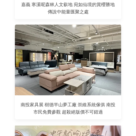
嘉義 寒溪呢森林人文叡地 宛如仙境的賞櫻勝地
傳說中能量匯聚之處
南投家具展 樹德半山夢工廠 崇維系統傢俱 南投
市民免費參觀 超殺絕版價不可錯過