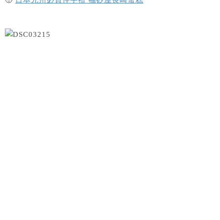
🙂
日本九州必買伴手禮 福砂屋長崎蛋糕