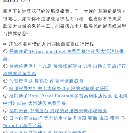
四月下旬油菜花已經沒那麼盛開，但一大片的花海還是讓人
很開心。如果你不是那麼追求逛街行程，也喜歡看看風景、
欣賞大自然的鬼斧神工，能盡括九十九島美麗的展海峰展望
台推薦給您~
➡ 其他不看可惜的九州四國自駕自由行行程
🙂
長崎住宿 Dormy inn Hotel 免費早餐消夜與大浴池好推
薦
🙂
長崎佐世保九十九島 展海峰展望台 九州自助自駕旅行行
程推薦必遊景點
🙂
佐賀唐津城 舞鶴公園 百年紫藤盛開
🙂
柳川熊野神社中山大藤祭 350坪的紫藤棚架盛開
🙂
福岡博多Hotel Resol Hakata博多雷索爾飯店推薦 近地鐵
中州川端站 大浴池與免費早餐
🙂
福岡美食 中洲屋台 必吃的路邊攤美味小吃推薦
🙂
日本自駕自由行 樂天信用卡最多優惠 藥妝 電器 租車 住
宿 outlet 新手必看