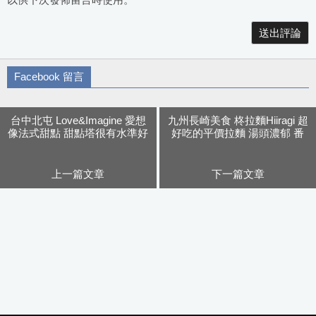
以供下次發佈留言時使用。
Alternative:
Facebook 留言
台中北屯 Love&Imagine 愛想
九州長崎美食 柊拉麵Hiiragi 超
像法式甜點 甜點塔很有水準好
好吃的平價拉麵 湯頭濃郁 番
推薦
茄 海菜口味都推薦
上一篇文章
下一篇文章