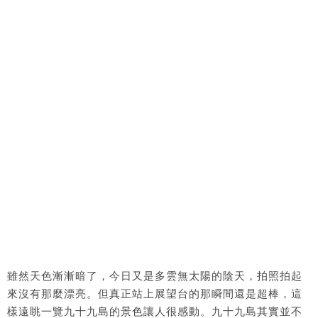
雖然天色漸漸暗了，今日又是多雲無太陽的陰天，拍照拍起
來沒有那麼漂亮。但真正站上展望台的那瞬間還是超棒，這
樣遠眺一覽九十九島的景色讓人很感動。九十九島其實並不