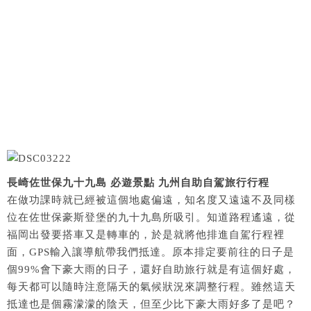
長崎佐世保九十九島 必遊景點 九州自助自駕旅行行程
在做功課時就已經被這個地處偏遠，知名度又遠遠不及同樣
位在佐世保豪斯登堡的九十九島所吸引。知道路程遙遠，從
福岡出發要搭車又是轉車的，於是就將他排進自駕行程裡
面，GPS輸入讓導航帶我們抵達。原本排定要前往的日子是
個99%會下豪大雨的日子，還好自助旅行就是有這個好處，
每天都可以隨時注意隔天的氣候狀況來調整行程。雖然這天
抵達也是個霧濛濛的陰天，但至少比下豪大雨好多了是吧？