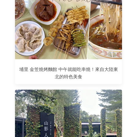
埔里 金笠燒烤麵館 中午就能吃串燒！來自大陸東
北的特色美食