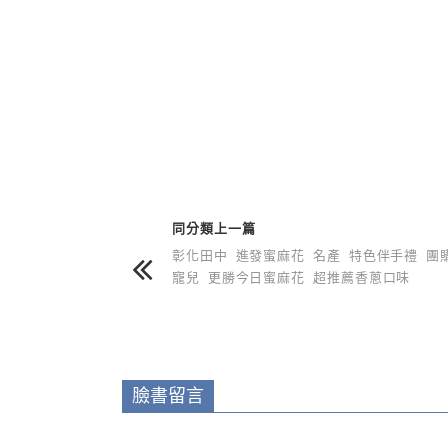
上 / 下一篇文章
同分類上一篇
彰化田中 進發蜜麻花 名產 特色伴手禮 團
寵兒 更勝今日蜜麻花 超推薦香蔥口味
臉書留言