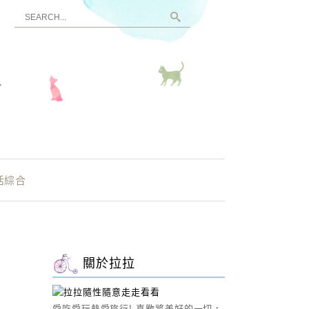
看
活綜合
關於拉拉
愛吃愛玩熱愛旅行! 喜歡將美好的一切，