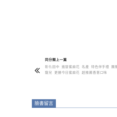
上 / 下一篇文章
同分類上一篇
彰化田中 進發蜜麻花 名產 特色伴手禮 團
寵兒 更勝今日蜜麻花 超推薦香蔥口味
臉書留言