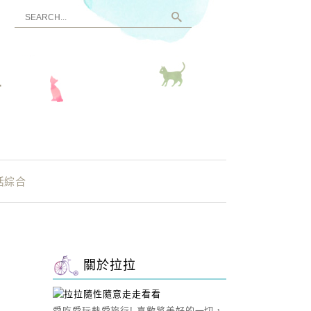
看
活綜合
關於拉拉
愛吃愛玩熱愛旅行! 喜歡將美好的一切，