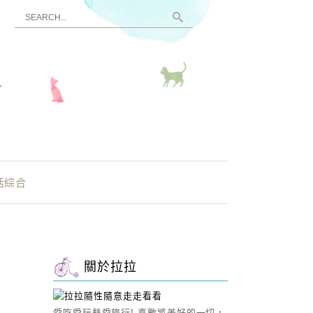
看
活綜合
關於拉拉
愛吃愛玩熱愛旅行! 喜歡將美好的一切，