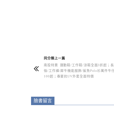
上 / 下一篇文章
同分類上一篇
南投特賣 運動鞋/工作鞋/涼鞋全面3折起；長
恤/工作褲/犀牛機能服飾/鯊魚Polo衫萬件牛
100起；春夏抗UV外套全面特價
臉書留言